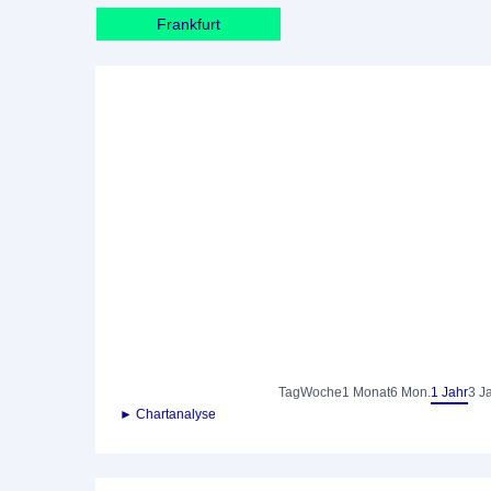
Frankfurt
Tag
Woche
1 Monat
6 Mon.
1 Jahr
3 J
► Chartanalyse