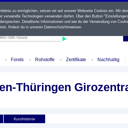
ebnis zu ermöglichen, setzen wir auf unserer Webseite Cookies ein. Mit de
der verwandte Technologien verwenden dürfen. Über den Button "Einstellungen
ersprechen. Detaillierte Informationen und wie du der Verwendung von Cooki
nst, findest du in unseren
Datenschutzhinweisen
.
KN / ISIN / Kürzel
Fonds
Rohstoffe
Zertifikate
Nachhaltig
n-Thüringen Girozentra
Kurshistorie