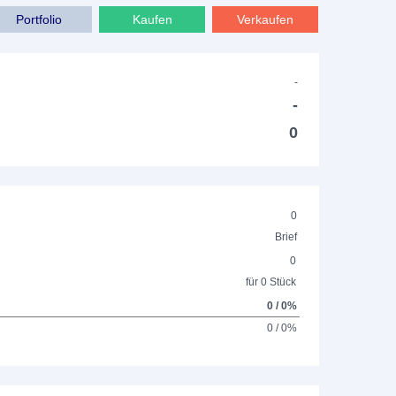
Portfolio
Kaufen
Verkaufen
-
-
0
0
Brief
0
für 0 Stück
0 / 0%
0 / 0%