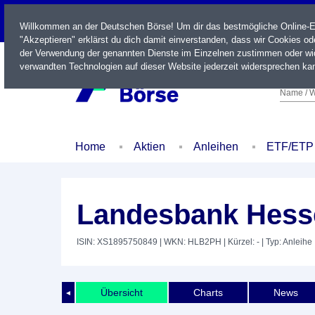
LIVE
Willkommen an der Deutschen Börse! Um dir das bestmögliche Online-Erl
"Akzeptieren" erklärst du dich damit einverstanden, dass wir Cookies o
der Verwendung der genannten Dienste im Einzelnen zustimmen oder wid
verwandten Technologien auf dieser Website jederzeit widersprechen kan
Name / W
Home
Aktien
Anleihen
ETF/ETP
Landesbank Hesse
ISIN: XS1895750849
| WKN: HLB2PH
| Kürzel: -
| Typ: Anleihe
Übersicht
Charts
News
◄