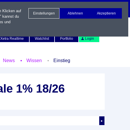
m Klicken auf
Einstellungen
Ablehnen
Akzeptieren
" kannst du
es und
Newsletter
Kontakt
English
Xetra Realtime
Watchlist
Portfolio
Login
News
Wissen
Einstieg
le 1% 18/26
►