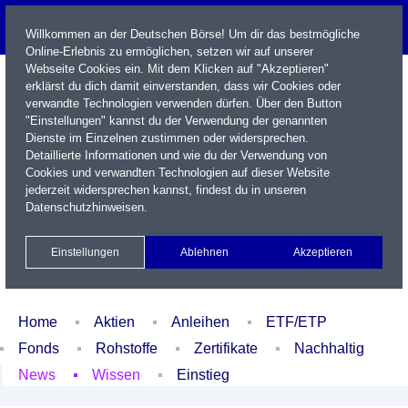
Willkommen an der Deutschen Börse! Um dir das bestmögliche
Online-Erlebnis zu ermöglichen, setzen wir auf unserer
Webseite Cookies ein. Mit dem Klicken auf "Akzeptieren"
erklärst du dich damit einverstanden, dass wir Cookies oder
verwandte Technologien verwenden dürfen. Über den Button
"Einstellungen" kannst du der Verwendung der genannten
Dienste im Einzelnen zustimmen oder widersprechen.
Detaillierte Informationen und wie du der Verwendung von
Cookies und verwandten Technologien auf dieser Website
Name / WKN / ISIN / Kürzel
jederzeit widersprechen kannst, findest du in unseren
Datenschutzhinweisen
.
Newsletter
Kontakt
English
Einstellungen
Ablehnen
Akzeptieren
Xetra Realtime
Watchlist
Portfolio
Login
Home
Aktien
Anleihen
ETF/ETP
Fonds
Rohstoffe
Zertifikate
Nachhaltig
News
Wissen
Einstieg