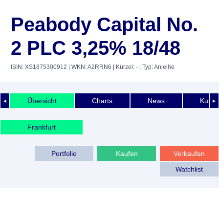
Peabody Capital No.
2 PLC 3,25% 18/48
ISIN: XS1875300912
| WKN: A2RRN6
| Kürzel: -
| Typ: Anleihe
Übersicht
Charts
News
Kurshi
◄
►
Frankfurt
Portfolio
Kaufen
Verkaufen
Watchlist