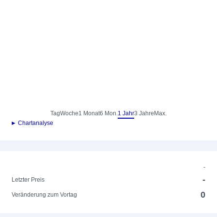
Tag
Woche
1 Monat
6 Mon.
1 Jahr
3 Jahre
Max.
► Chartanalyse
-
-
Letzter Preis
0
Veränderung zum Vortag