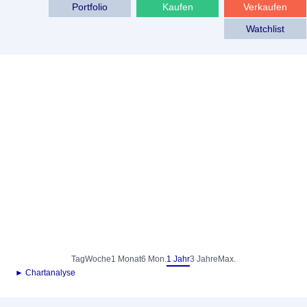
Portfolio
Kaufen
Verkaufen
Watchlist
Tag
Woche
1 Monat
6 Mon.
1 Jahr
3 Jahre
Max.
► Chartanalyse