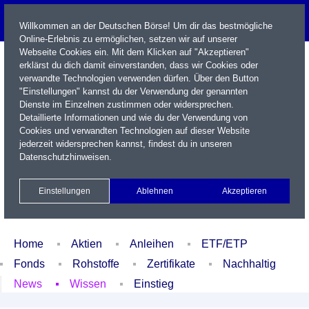
Willkommen an der Deutschen Börse! Um dir das bestmögliche
Online-Erlebnis zu ermöglichen, setzen wir auf unserer
Webseite Cookies ein. Mit dem Klicken auf "Akzeptieren"
erklärst du dich damit einverstanden, dass wir Cookies oder
verwandte Technologien verwenden dürfen. Über den Button
"Einstellungen" kannst du der Verwendung der genannten
Dienste im Einzelnen zustimmen oder widersprechen.
Detaillierte Informationen und wie du der Verwendung von
Cookies und verwandten Technologien auf dieser Website
Name / WKN / ISIN / Kürzel
jederzeit widersprechen kannst, findest du in unseren
Datenschutzhinweisen
.
Newsletter
Kontakt
English
Einstellungen
Ablehnen
Akzeptieren
Xetra Realtime
Watchlist
Portfolio
Login
Home
Aktien
Anleihen
ETF/ETP
Fonds
Rohstoffe
Zertifikate
Nachhaltig
News
Wissen
Einstieg