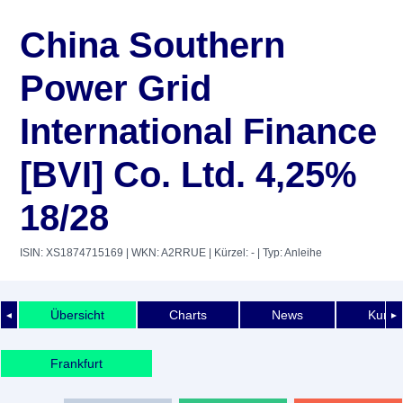
China Southern
Power Grid
International Finance
[BVI] Co. Ltd. 4,25%
18/28
ISIN: XS1874715169
| WKN: A2RRUE
| Kürzel: -
| Typ: Anleihe
Übersicht
Charts
News
Kurshi
◄
►
Frankfurt