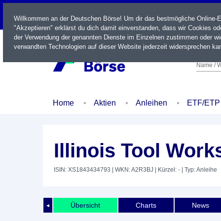
LIVE
Willkommen an der Deutschen Börse! Um dir das bestmögliche Online-Erl
"Akzeptieren" erklärst du dich damit einverstanden, dass wir Cookies o
der Verwendung der genannten Dienste im Einzelnen zustimmen oder wid
verwandten Technologien auf dieser Website jederzeit widersprechen kan
Name / W
Home
Aktien
Anleihen
ETF/ETP
Illinois Tool Work
ISIN: XS1843434793
| WKN: A2R3BJ
| Kürzel: -
| Typ: Anleihe
Übersicht
Charts
News
◄