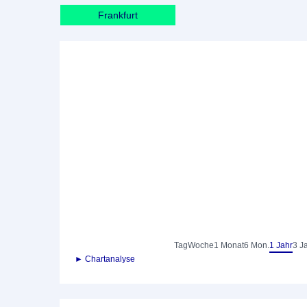
Frankfurt
Tag
Woche
1 Monat
6 Mon.
1 Jahr
3 J
► Chartanalyse