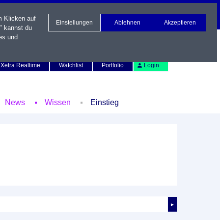
m Klicken auf
Einstellungen
Ablehnen
Akzeptieren
" kannst du
es und
Newsletter
Kontakt
English
Xetra Realtime
Watchlist
Portfolio
Login
News
Wissen
Einstieg
►