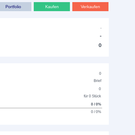
Portfolio
Kaufen
Verkaufen
-
-
0
0
Brief
0
für 0 Stück
0 / 0%
0 / 0%