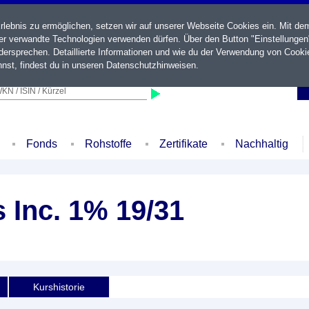
ebnis zu ermöglichen, setzen wir auf unserer Webseite Cookies ein. Mit de
der verwandte Technologien verwenden dürfen. Über den Button "Einstellungen
ersprechen. Detaillierte Informationen und wie du der Verwendung von Cooki
nst, findest du in unseren
Datenschutzhinweisen
.
KN / ISIN / Kürzel
Fonds
Rohstoffe
Zertifikate
Nachhaltig
s Inc. 1% 19/31
Kurshistorie