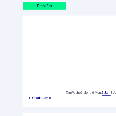
Frankfurt
Tag
Woche
1 Monat
6 Mon.
1 Jahr
3 J
► Chartanalyse