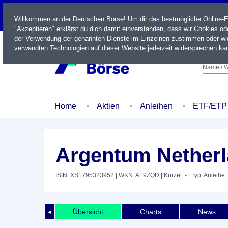
LIVE
Willkommen an der Deutschen Börse! Um dir das bestmögliche Online-Erl
"Akzeptieren" erklärst du dich damit einverstanden, dass wir Cookies o
der Verwendung der genannten Dienste im Einzelnen zustimmen oder wid
verwandten Technologien auf dieser Website jederzeit widersprechen kan
Name / W
Home
Aktien
Anleihen
ETF/ETP
Argentum Netherl
ISIN: XS1795323952
| WKN: A19ZQD
| Kürzel: -
| Typ: Anleihe
Übersicht
Charts
News
◄