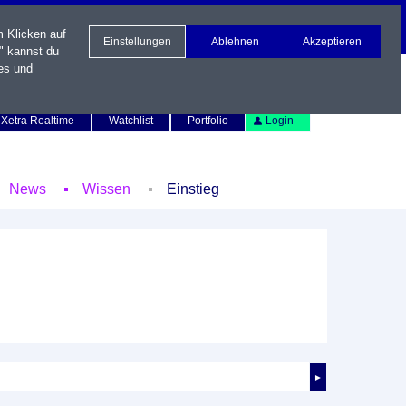
m Klicken auf
Einstellungen
Ablehnen
Akzeptieren
" kannst du
es und
Newsletter
Kontakt
English
Xetra Realtime
Watchlist
Portfolio
Login
News
Wissen
Einstieg
►