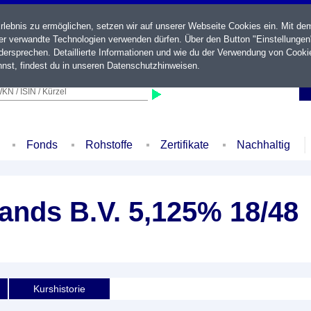
ebnis zu ermöglichen, setzen wir auf unserer Webseite Cookies ein. Mit de
der verwandte Technologien verwenden dürfen. Über den Button "Einstellungen
ersprechen. Detaillierte Informationen und wie du der Verwendung von Cooki
nst, findest du in unseren
Datenschutzhinweisen
.
KN / ISIN / Kürzel
Fonds
Rohstoffe
Zertifikate
Nachhaltig
ands B.V. 5,125% 18/48
Kurshistorie