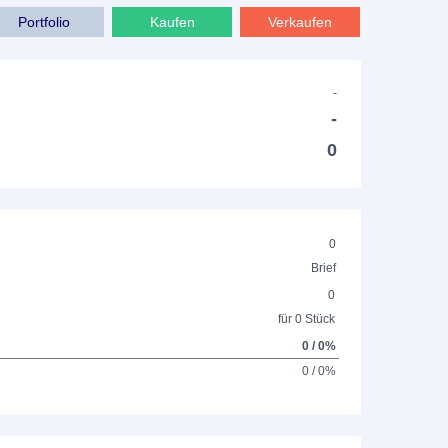
Portfolio
Kaufen
Verkaufen
-
-
0
0
Brief
0
für 0 Stück
0 / 0%
0 / 0%