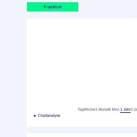
Frankfurt
Tag
Woche
1 Monat
6 Mon.
1 Jahr
3 J
► Chartanalyse