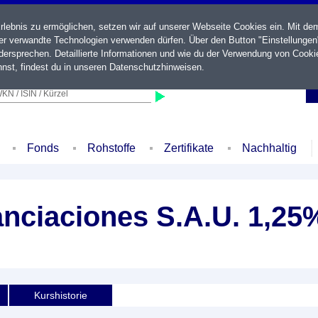
ebnis zu ermöglichen, setzen wir auf unserer Webseite Cookies ein. Mit de
der verwandte Technologien verwenden dürfen. Über den Button "Einstellungen
ersprechen. Detaillierte Informationen und wie du der Verwendung von Cooki
nst, findest du in unseren
Datenschutzhinweisen
.
KN / ISIN / Kürzel
Fonds
Rohstoffe
Zertifikate
Nachhaltig
anciaciones S.A.U. 1,25
Kurshistorie