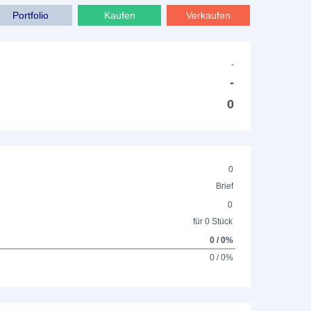
Portfolio
Kaufen
Verkaufen
-
-
0
0
Brief
0
für 0 Stück
0 / 0%
0 / 0%