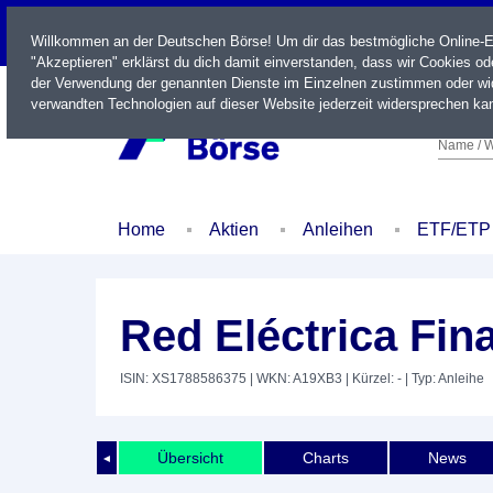
LIVE
Willkommen an der Deutschen Börse! Um dir das bestmögliche Online-Erl
"Akzeptieren" erklärst du dich damit einverstanden, dass wir Cookies o
der Verwendung der genannten Dienste im Einzelnen zustimmen oder wid
verwandten Technologien auf dieser Website jederzeit widersprechen kan
Name / W
Home
Aktien
Anleihen
ETF/ETP
Red Eléctrica Fin
ISIN: XS1788586375
| WKN: A19XB3
| Kürzel: -
| Typ: Anleihe
Übersicht
Charts
News
◄