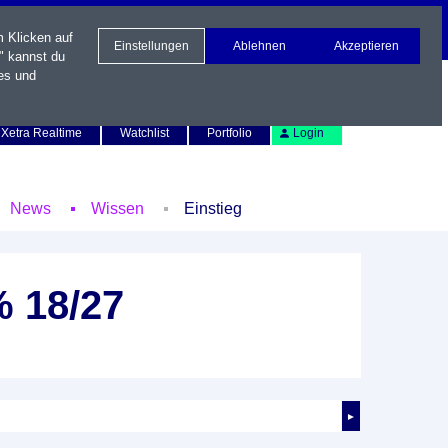
m Klicken auf
Einstellungen
Ablehnen
Akzeptieren
" kannst du
es und
Newsletter
Kontakt
English
Xetra Realtime
Watchlist
Portfolio
Login
News
Wissen
Einstieg
% 18/27
►