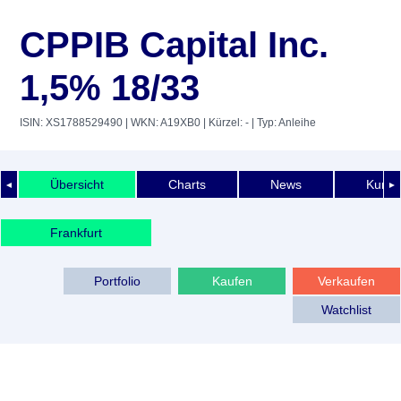
CPPIB Capital Inc.
1,5% 18/33
ISIN: XS1788529490
| WKN: A19XB0
| Kürzel: -
| Typ: Anleihe
Übersicht
Charts
News
Kurshi
◄
►
Frankfurt
Portfolio
Kaufen
Verkaufen
Watchlist