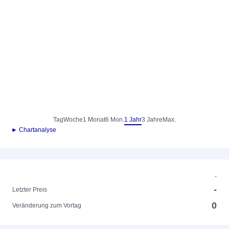
Tag
Woche
1 Monat
6 Mon.
1 Jahr
3 Jahre
Max.
► Chartanalyse
-
-
Letzter Preis
0
Veränderung zum Vortag