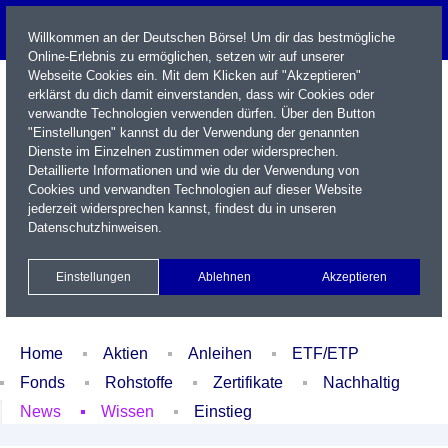
Willkommen an der Deutschen Börse! Um dir das bestmögliche
Online-Erlebnis zu ermöglichen, setzen wir auf unserer
Webseite Cookies ein. Mit dem Klicken auf "Akzeptieren"
erklärst du dich damit einverstanden, dass wir Cookies oder
verwandte Technologien verwenden dürfen. Über den Button
"Einstellungen" kannst du der Verwendung der genannten
Dienste im Einzelnen zustimmen oder widersprechen.
Detaillierte Informationen und wie du der Verwendung von
Cookies und verwandten Technologien auf dieser Website
Name / WKN / ISIN / Kürzel
jederzeit widersprechen kannst, findest du in unseren
Datenschutzhinweisen
.
Newsletter
Kontakt
English
Einstellungen
Ablehnen
Akzeptieren
Xetra Realtime
Watchlist
Portfolio
Login
Home
Aktien
Anleihen
ETF/ETP
Fonds
Rohstoffe
Zertifikate
Nachhaltig
News
Wissen
Einstieg