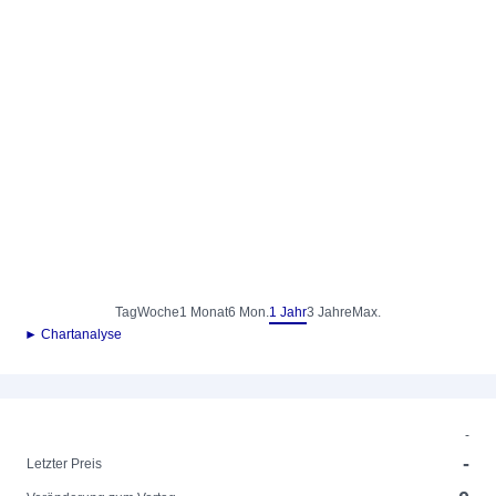
Tag
Woche
1 Monat
6 Mon.
1 Jahr
3 Jahre
Max.
► Chartanalyse
-
-
Letzter Preis