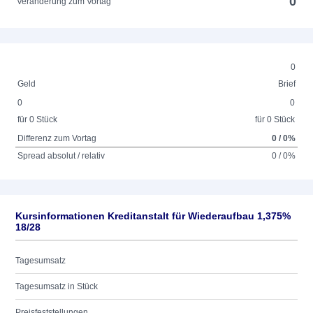
0
Veränderung zum Vortag
0
Geld
Brief
0
0
für 0 Stück
für 0 Stück
Differenz zum Vortag
0 / 0%
Spread absolut / relativ
0 / 0%
Kursinformationen Kreditanstalt für Wiederaufbau 1,375%
18/28
Tagesumsatz
Tagesumsatz in Stück
Preisfeststellungen