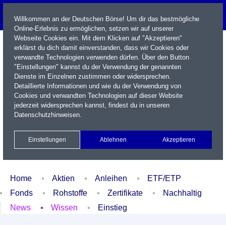
Willkommen an der Deutschen Börse! Um dir das bestmögliche
Online-Erlebnis zu ermöglichen, setzen wir auf unserer
Webseite Cookies ein. Mit dem Klicken auf "Akzeptieren"
erklärst du dich damit einverstanden, dass wir Cookies oder
verwandte Technologien verwenden dürfen. Über den Button
"Einstellungen" kannst du der Verwendung der genannten
Dienste im Einzelnen zustimmen oder widersprechen.
Detaillierte Informationen und wie du der Verwendung von
Cookies und verwandten Technologien auf dieser Website
Name / WKN / ISIN / Kürzel
jederzeit widersprechen kannst, findest du in unseren
Datenschutzhinweisen
.
Newsletter
Kontakt
English
Einstellungen
Ablehnen
Akzeptieren
Xetra Realtime
Watchlist
Portfolio
Login
Home
Aktien
Anleihen
ETF/ETP
Fonds
Rohstoffe
Zertifikate
Nachhaltig
News
Wissen
Einstieg