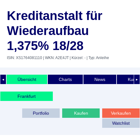
Kreditanstalt für
Wiederaufbau
1,375% 18/28
ISIN: XS1764081110
| WKN: A2E4JT
| Kürzel: -
| Typ: Anleihe
Übersicht
Charts
News
Kurshi
◄
►
Frankfurt
Portfolio
Kaufen
Verkaufen
Watchlist