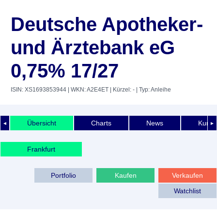
Deutsche Apotheker-
und Ärztebank eG
0,75% 17/27
ISIN: XS1693853944
| WKN: A2E4ET
| Kürzel: -
| Typ: Anleihe
Übersicht
Charts
News
Kurshi
◄
►
Frankfurt
Portfolio
Kaufen
Verkaufen
Watchlist