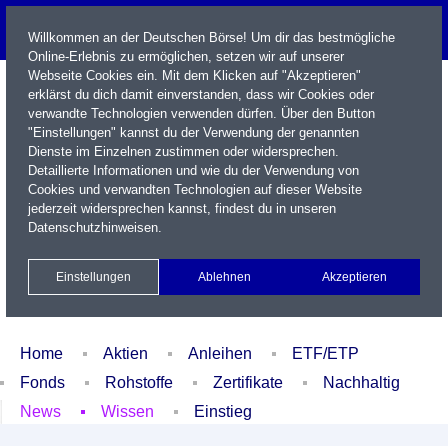
Willkommen an der Deutschen Börse! Um dir das bestmögliche
Online-Erlebnis zu ermöglichen, setzen wir auf unserer
Webseite Cookies ein. Mit dem Klicken auf "Akzeptieren"
erklärst du dich damit einverstanden, dass wir Cookies oder
verwandte Technologien verwenden dürfen. Über den Button
"Einstellungen" kannst du der Verwendung der genannten
Dienste im Einzelnen zustimmen oder widersprechen.
Detaillierte Informationen und wie du der Verwendung von
Cookies und verwandten Technologien auf dieser Website
Name / WKN / ISIN / Kürzel
jederzeit widersprechen kannst, findest du in unseren
Datenschutzhinweisen
.
Newsletter
Kontakt
English
Einstellungen
Ablehnen
Akzeptieren
Xetra Realtime
Watchlist
Portfolio
Login
Home
Aktien
Anleihen
ETF/ETP
Fonds
Rohstoffe
Zertifikate
Nachhaltig
News
Wissen
Einstieg