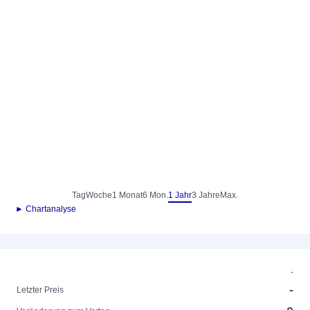
Tag
Woche
1 Monat
6 Mon.
1 Jahr
3 Jahre
Max.
► Chartanalyse
-
-
Letzter Preis