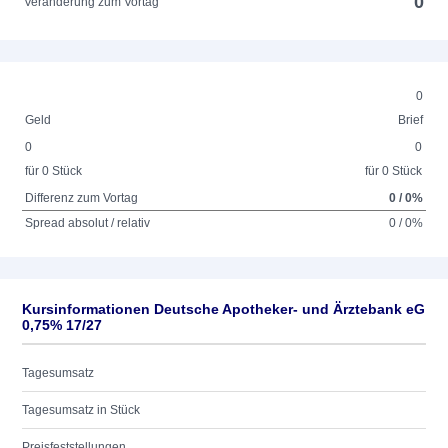
0
Veränderung zum Vortag
0
Geld
Brief
0
0
für 0 Stück
für 0 Stück
Differenz zum Vortag
0 / 0%
Spread absolut / relativ
0 / 0%
Kursinformationen Deutsche Apotheker- und Ärztebank eG
0,75% 17/27
Tagesumsatz
Tagesumsatz in Stück
Preisfeststellungen