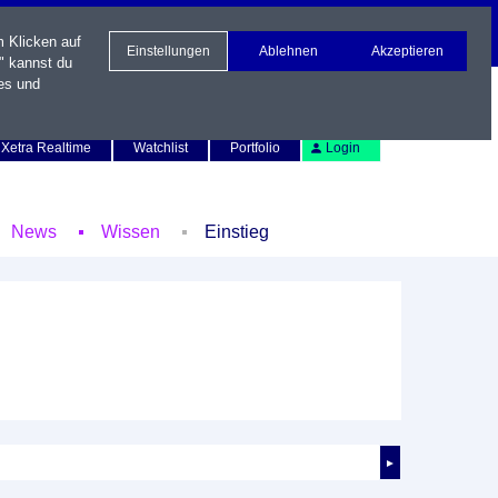
m Klicken auf
Einstellungen
Ablehnen
Akzeptieren
" kannst du
es und
Newsletter
Kontakt
English
Xetra Realtime
Watchlist
Portfolio
Login
News
Wissen
Einstieg
►