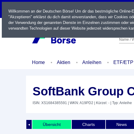
LIVE
Willkommen an der Deutschen Börse! Um dir das bestmögliche Online-Erl
"Akzeptieren" erklärst du dich damit einverstanden, dass wir Cookies o
der Verwendung der genannten Dienste im Einzelnen zustimmen oder wid
verwandten Technologien auf dieser Website jederzeit widersprechen kan
Name / W
Home
Aktien
Anleihen
ETF/ETP
SoftBank Group C
ISIN: XS1684385591
| WKN: A19PD2
| Kürzel: -
| Typ: Anleihe
Übersicht
Charts
News
◄