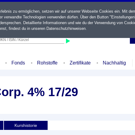
ebnis zu ermöglichen, setzen wir auf unserer Webseite Cookies ein. Mit de
der verwandte Technologien verwenden dürfen. Über den Button "Einstellungen
ersprechen. Detaillierte Informationen und wie du der Verwendung von Cooki
nst, findest du in unseren
Datenschutzhinweisen
.
KN / ISIN / Kürzel
Fonds
Rohstoffe
Zertifikate
Nachhaltig
orp. 4% 17/29
Kurshistorie