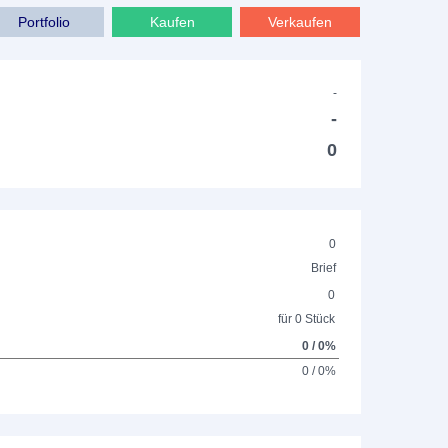
Portfolio
Kaufen
Verkaufen
-
-
0
0
Brief
0
für 0 Stück
0 / 0%
0 / 0%