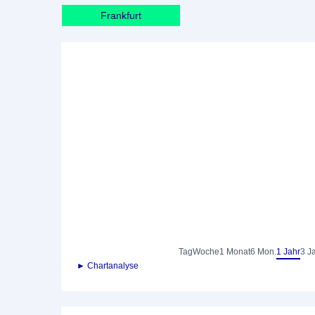
Frankfurt
Tag
Woche
1 Monat
6 Mon.
1 Jahr
3 J
► Chartanalyse