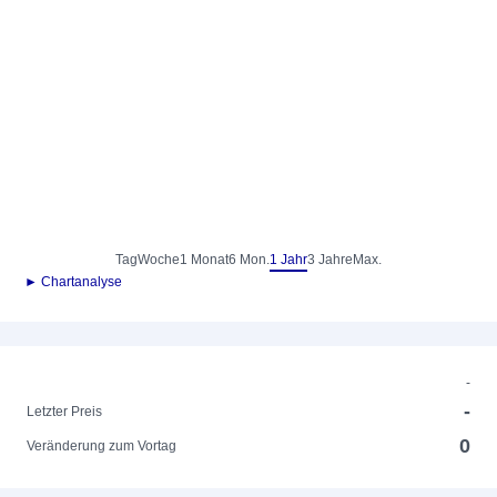
Tag
Woche
1 Monat
6 Mon.
1 Jahr
3 Jahre
Max.
► Chartanalyse
-
-
Letzter Preis
0
Veränderung zum Vortag