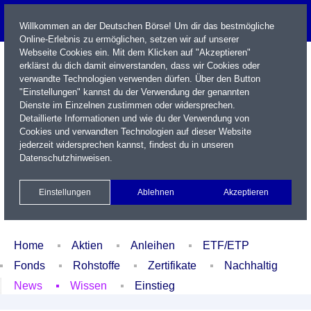
Willkommen an der Deutschen Börse! Um dir das bestmögliche
Online-Erlebnis zu ermöglichen, setzen wir auf unserer
Webseite Cookies ein. Mit dem Klicken auf "Akzeptieren"
erklärst du dich damit einverstanden, dass wir Cookies oder
verwandte Technologien verwenden dürfen. Über den Button
"Einstellungen" kannst du der Verwendung der genannten
Dienste im Einzelnen zustimmen oder widersprechen.
Detaillierte Informationen und wie du der Verwendung von
Cookies und verwandten Technologien auf dieser Website
Name / WKN / ISIN / Kürzel
jederzeit widersprechen kannst, findest du in unseren
Datenschutzhinweisen
.
Newsletter
Kontakt
English
Einstellungen
Ablehnen
Akzeptieren
Xetra Realtime
Watchlist
Portfolio
Login
Home
Aktien
Anleihen
ETF/ETP
Fonds
Rohstoffe
Zertifikate
Nachhaltig
News
Wissen
Einstieg