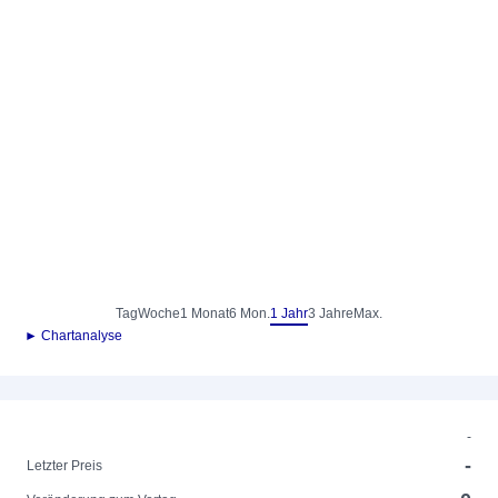
Tag
Woche
1 Monat
6 Mon.
1 Jahr
3 Jahre
Max.
► Chartanalyse
-
-
Letzter Preis