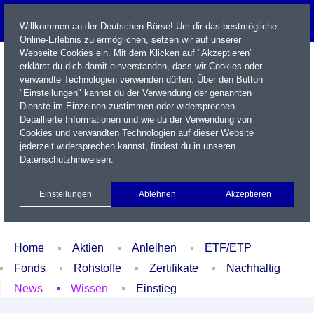
Willkommen an der Deutschen Börse! Um dir das bestmögliche
Online-Erlebnis zu ermöglichen, setzen wir auf unserer
Webseite Cookies ein. Mit dem Klicken auf "Akzeptieren"
erklärst du dich damit einverstanden, dass wir Cookies oder
verwandte Technologien verwenden dürfen. Über den Button
"Einstellungen" kannst du der Verwendung der genannten
Dienste im Einzelnen zustimmen oder widersprechen.
Detaillierte Informationen und wie du der Verwendung von
Cookies und verwandten Technologien auf dieser Website
Name / WKN / ISIN / Kürzel
jederzeit widersprechen kannst, findest du in unseren
Datenschutzhinweisen
.
Newsletter
Kontakt
English
Einstellungen
Ablehnen
Akzeptieren
Xetra Realtime
Watchlist
Portfolio
Login
Home
Aktien
Anleihen
ETF/ETP
Fonds
Rohstoffe
Zertifikate
Nachhaltig
News
Wissen
Einstieg