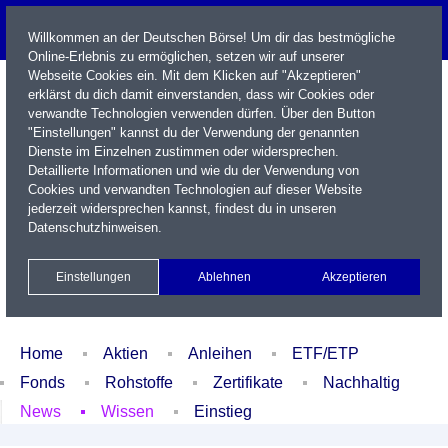
Willkommen an der Deutschen Börse! Um dir das bestmögliche
Online-Erlebnis zu ermöglichen, setzen wir auf unserer
Webseite Cookies ein. Mit dem Klicken auf "Akzeptieren"
erklärst du dich damit einverstanden, dass wir Cookies oder
verwandte Technologien verwenden dürfen. Über den Button
"Einstellungen" kannst du der Verwendung der genannten
Dienste im Einzelnen zustimmen oder widersprechen.
Detaillierte Informationen und wie du der Verwendung von
Cookies und verwandten Technologien auf dieser Website
Name / WKN / ISIN / Kürzel
jederzeit widersprechen kannst, findest du in unseren
Datenschutzhinweisen
.
Newsletter
Kontakt
English
Einstellungen
Ablehnen
Akzeptieren
Xetra Realtime
Watchlist
Portfolio
Login
Home
Aktien
Anleihen
ETF/ETP
Fonds
Rohstoffe
Zertifikate
Nachhaltig
News
Wissen
Einstieg