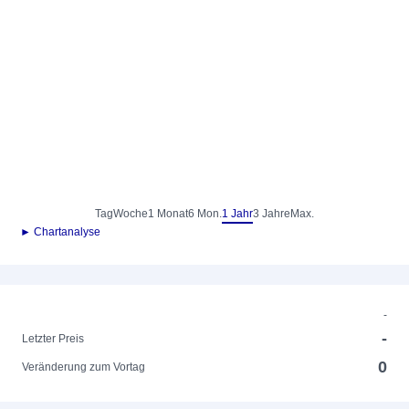
Tag
Woche
1 Monat
6 Mon.
1 Jahr
3 Jahre
Max.
► Chartanalyse
-
-
Letzter Preis
0
Veränderung zum Vortag