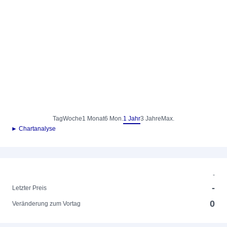
Tag
Woche
1 Monat
6 Mon.
1 Jahr
3 Jahre
Max.
► Chartanalyse
-
-
Letzter Preis
0
Veränderung zum Vortag