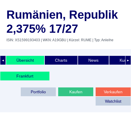
Rumänien, Republik
2,375% 17/27
ISIN: XS1599193403
| WKN: A19GBU
| Kürzel: RUME
| Typ: Anleihe
Übersicht
Charts
News
Kurshi
◄
►
Frankfurt
Portfolio
Kaufen
Verkaufen
Watchlist