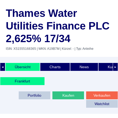
Thames Water
Utilities Finance PLC
2,625% 17/34
ISIN: XS1555168365
| WKN: A19B7M
| Kürzel: -
| Typ: Anleihe
Übersicht
Charts
News
Kurshi
◄
►
Frankfurt
Portfolio
Kaufen
Verkaufen
Watchlist