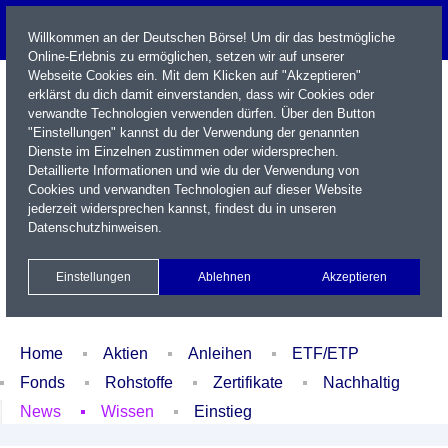
Willkommen an der Deutschen Börse! Um dir das bestmögliche
Online-Erlebnis zu ermöglichen, setzen wir auf unserer
Webseite Cookies ein. Mit dem Klicken auf "Akzeptieren"
erklärst du dich damit einverstanden, dass wir Cookies oder
verwandte Technologien verwenden dürfen. Über den Button
"Einstellungen" kannst du der Verwendung der genannten
Dienste im Einzelnen zustimmen oder widersprechen.
Detaillierte Informationen und wie du der Verwendung von
Cookies und verwandten Technologien auf dieser Website
Name / WKN / ISIN / Kürzel
jederzeit widersprechen kannst, findest du in unseren
Datenschutzhinweisen
.
Newsletter
Kontakt
English
Einstellungen
Ablehnen
Akzeptieren
Xetra Realtime
Watchlist
Portfolio
Login
Home
Aktien
Anleihen
ETF/ETP
Fonds
Rohstoffe
Zertifikate
Nachhaltig
News
Wissen
Einstieg