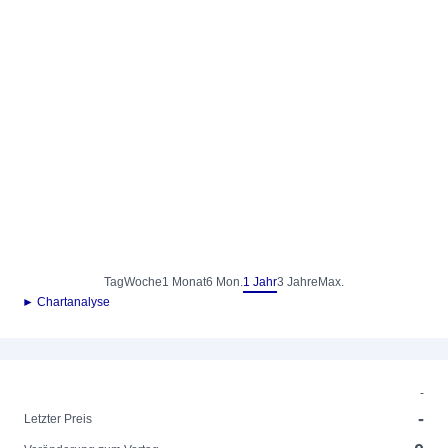
Tag
Woche
1 Monat
6 Mon.
1 Jahr
3 Jahre
Max.
► Chartanalyse
-
-
Letzter Preis