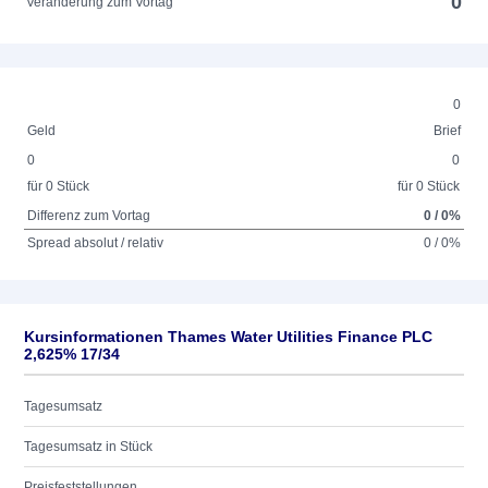
0
Veränderung zum Vortag
0
Geld
Brief
0
0
für 0 Stück
für 0 Stück
Differenz zum Vortag
0 / 0%
Spread absolut / relativ
0 / 0%
Kursinformationen Thames Water Utilities Finance PLC
2,625% 17/34
Tagesumsatz
Tagesumsatz in Stück
Preisfeststellungen