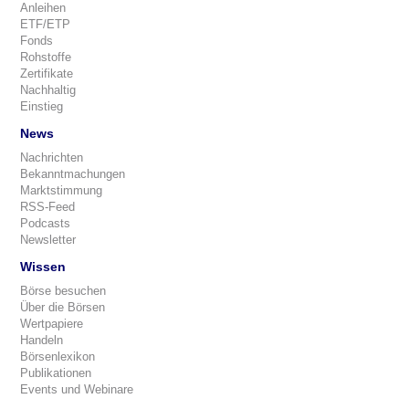
Anleihen
ETF/ETP
Fonds
Rohstoffe
Zertifikate
Nachhaltig
Einstieg
News
Nachrichten
Bekanntmachungen
Marktstimmung
RSS-Feed
Podcasts
Newsletter
Wissen
Börse besuchen
Über die Börsen
Wertpapiere
Handeln
Börsenlexikon
Publikationen
Events und Webinare