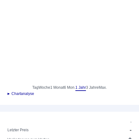
Tag
Woche
1 Monat
6 Mon.
1 Jahr
3 Jahre
Max.
► Chartanalyse
-
-
Letzter Preis