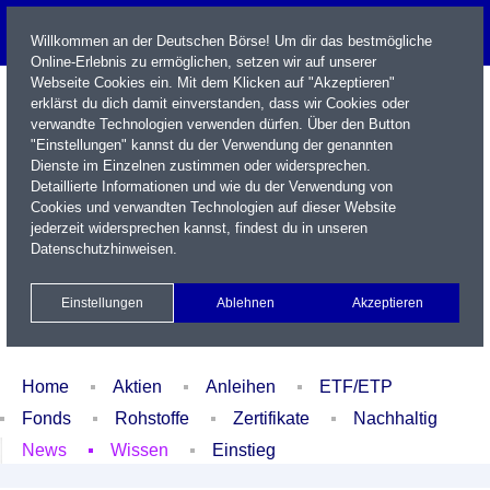
Willkommen an der Deutschen Börse! Um dir das bestmögliche
Online-Erlebnis zu ermöglichen, setzen wir auf unserer
Webseite Cookies ein. Mit dem Klicken auf "Akzeptieren"
erklärst du dich damit einverstanden, dass wir Cookies oder
verwandte Technologien verwenden dürfen. Über den Button
"Einstellungen" kannst du der Verwendung der genannten
Dienste im Einzelnen zustimmen oder widersprechen.
Detaillierte Informationen und wie du der Verwendung von
Cookies und verwandten Technologien auf dieser Website
Name / WKN / ISIN / Kürzel
jederzeit widersprechen kannst, findest du in unseren
Datenschutzhinweisen
.
Newsletter
Kontakt
English
Einstellungen
Ablehnen
Akzeptieren
Xetra Realtime
Watchlist
Portfolio
Login
Home
Aktien
Anleihen
ETF/ETP
Fonds
Rohstoffe
Zertifikate
Nachhaltig
News
Wissen
Einstieg