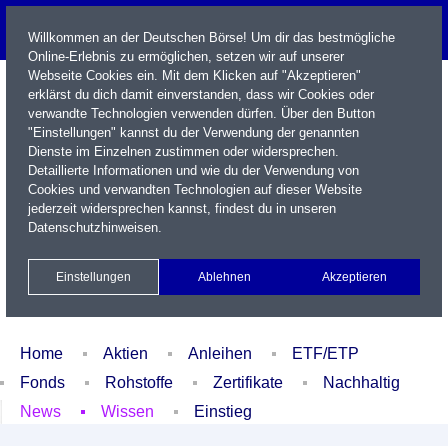
Willkommen an der Deutschen Börse! Um dir das bestmögliche
Online-Erlebnis zu ermöglichen, setzen wir auf unserer
Webseite Cookies ein. Mit dem Klicken auf "Akzeptieren"
erklärst du dich damit einverstanden, dass wir Cookies oder
verwandte Technologien verwenden dürfen. Über den Button
"Einstellungen" kannst du der Verwendung der genannten
Dienste im Einzelnen zustimmen oder widersprechen.
Detaillierte Informationen und wie du der Verwendung von
Cookies und verwandten Technologien auf dieser Website
Name / WKN / ISIN / Kürzel
jederzeit widersprechen kannst, findest du in unseren
Datenschutzhinweisen
.
Newsletter
Kontakt
English
Einstellungen
Ablehnen
Akzeptieren
Xetra Realtime
Watchlist
Portfolio
Login
Home
Aktien
Anleihen
ETF/ETP
Fonds
Rohstoffe
Zertifikate
Nachhaltig
News
Wissen
Einstieg