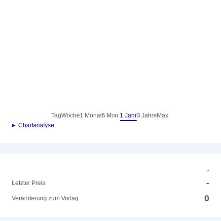
Tag
Woche
1 Monat
6 Mon.
1 Jahr
3 Jahre
Max.
► Chartanalyse
-
-
Letzter Preis
0
Veränderung zum Vortag