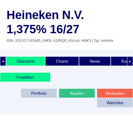
Heineken N.V.
1,375% 16/27
ISIN: XS1527192485
| WKN: A189Q5
| Kürzel: HNK3
| Typ: Anleihe
Übersicht
Charts
News
Kurshi
◄
►
Frankfurt
Portfolio
Kaufen
Verkaufen
Watchlist