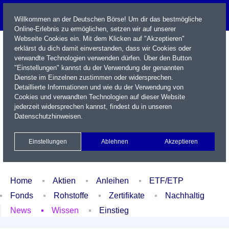
Willkommen an der Deutschen Börse! Um dir das bestmögliche
Online-Erlebnis zu ermöglichen, setzen wir auf unserer
Webseite Cookies ein. Mit dem Klicken auf "Akzeptieren"
erklärst du dich damit einverstanden, dass wir Cookies oder
verwandte Technologien verwenden dürfen. Über den Button
"Einstellungen" kannst du der Verwendung der genannten
Dienste im Einzelnen zustimmen oder widersprechen.
Detaillierte Informationen und wie du der Verwendung von
Cookies und verwandten Technologien auf dieser Website
Name / WKN / ISIN / Kürzel
jederzeit widersprechen kannst, findest du in unseren
Datenschutzhinweisen
.
Newsletter
Kontakt
English
Einstellungen
Ablehnen
Akzeptieren
Xetra Realtime
Watchlist
Portfolio
Login
Home
Aktien
Anleihen
ETF/ETP
Fonds
Rohstoffe
Zertifikate
Nachhaltig
News
Wissen
Einstieg