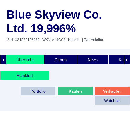
Blue Skyview Co.
Ltd. 19,996%
ISIN: XS1526108235
| WKN: A19CC2
| Kürzel: -
| Typ: Anleihe
Übersicht
Charts
News
Kurshi
◄
►
Frankfurt
Portfolio
Kaufen
Verkaufen
Watchlist