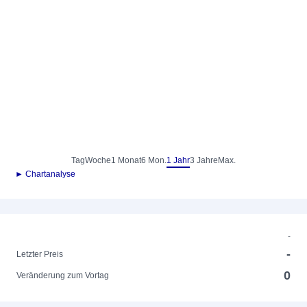
Tag
Woche
1 Monat
6 Mon.
1 Jahr
3 Jahre
Max.
► Chartanalyse
-
-
Letzter Preis
0
Veränderung zum Vortag