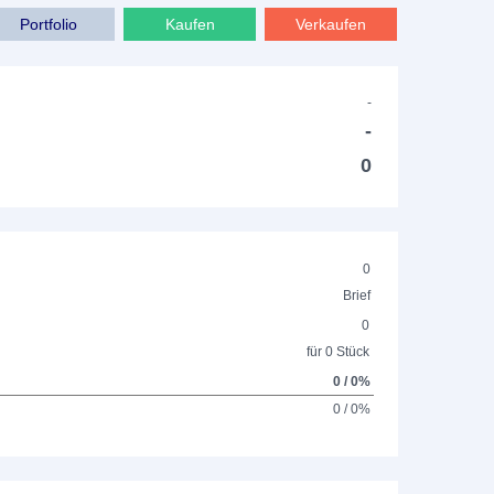
Portfolio
Kaufen
Verkaufen
-
-
0
0
Brief
0
für 0 Stück
0 / 0%
0 / 0%