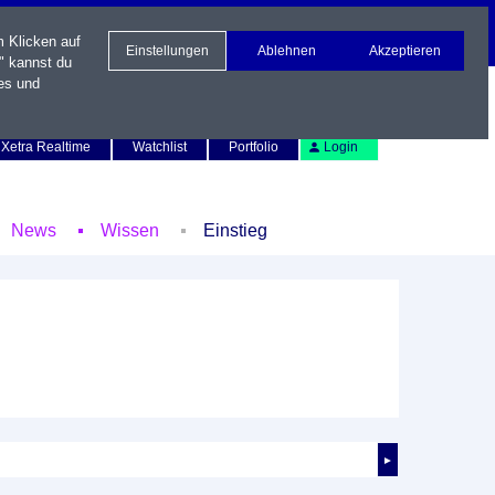
m Klicken auf
Einstellungen
Ablehnen
Akzeptieren
" kannst du
es und
Newsletter
Kontakt
English
Xetra Realtime
Watchlist
Portfolio
Login
News
Wissen
Einstieg
►