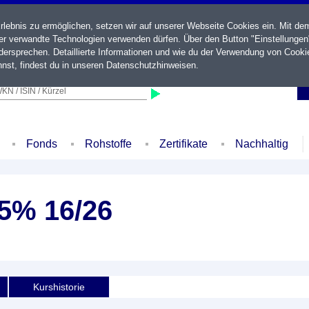
ebnis zu ermöglichen, setzen wir auf unserer Webseite Cookies ein. Mit de
der verwandte Technologien verwenden dürfen. Über den Button "Einstellungen
ersprechen. Detaillierte Informationen und wie du der Verwendung von Cooki
nst, findest du in unseren
Datenschutzhinweisen
.
KN / ISIN / Kürzel
Fonds
Rohstoffe
Zertifikate
Nachhaltig
25% 16/26
Kurshistorie