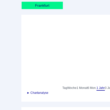
Frankfurt
Tag
Woche
1 Monat
6 Mon.
1 Jahr
3 J
► Chartanalyse