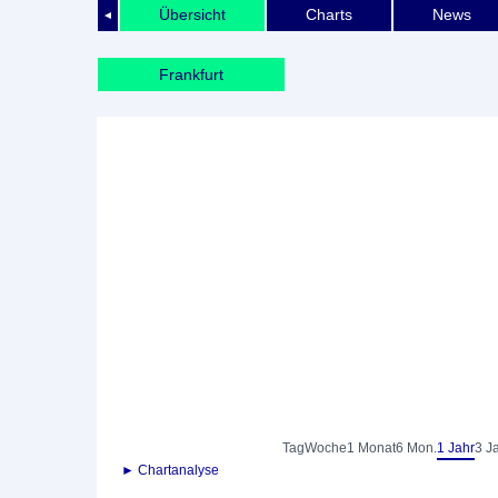
Übersicht
Charts
News
◄
Frankfurt
Tag
Woche
1 Monat
6 Mon.
1 Jahr
3 J
► Chartanalyse