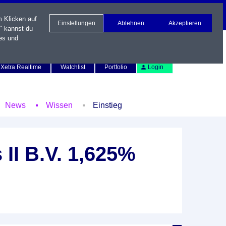
m Klicken auf
Einstellungen
Ablehnen
Akzeptieren
" kannst du
es und
Newsletter
Kontakt
English
Xetra Realtime
Watchlist
Portfolio
Login
News
Wissen
Einstieg
II B.V. 1,625%