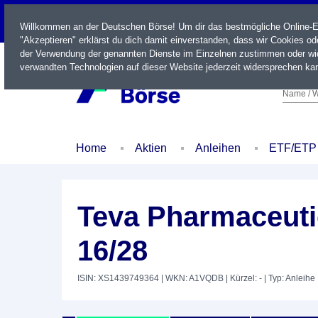
LIVE
Willkommen an der Deutschen Börse! Um dir das bestmögliche Online-Erl
"Akzeptieren" erklärst du dich damit einverstanden, dass wir Cookies o
der Verwendung der genannten Dienste im Einzelnen zustimmen oder wid
verwandten Technologien auf dieser Website jederzeit widersprechen kan
Name / W
Home
Aktien
Anleihen
ETF/ETP
Teva Pharmaceutic
16/28
ISIN: XS1439749364
| WKN: A1VQDB
| Kürzel: -
| Typ: Anleihe