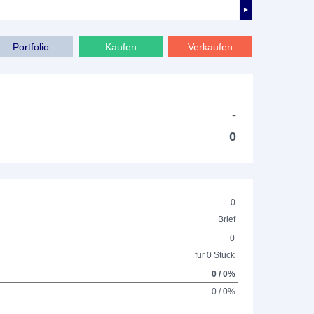
►
Portfolio
Kaufen
Verkaufen
-
-
0
0
Brief
0
für 0 Stück
0 / 0%
0 / 0%