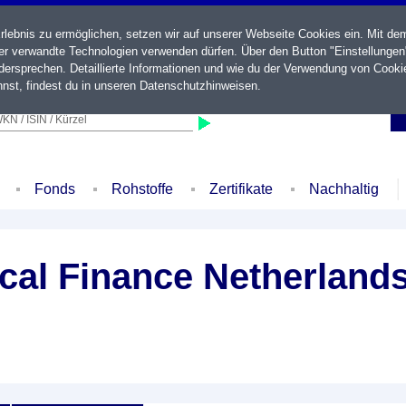
ebnis zu ermöglichen, setzen wir auf unserer Webseite Cookies ein. Mit de
der verwandte Technologien verwenden dürfen. Über den Button "Einstellungen
ersprechen. Detaillierte Informationen und wie du der Verwendung von Cooki
nst, findest du in unseren
Datenschutzhinweisen
.
KN / ISIN / Kürzel
Fonds
Rohstoffe
Zertifikate
Nachhaltig
al Finance Netherlands 