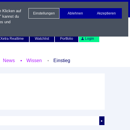
m Klicken auf
Einstellungen
Ablehnen
Akzeptieren
" kannst du
es und
Newsletter
Kontakt
English
Xetra Realtime
Watchlist
Portfolio
Login
News
Wissen
Einstieg
►