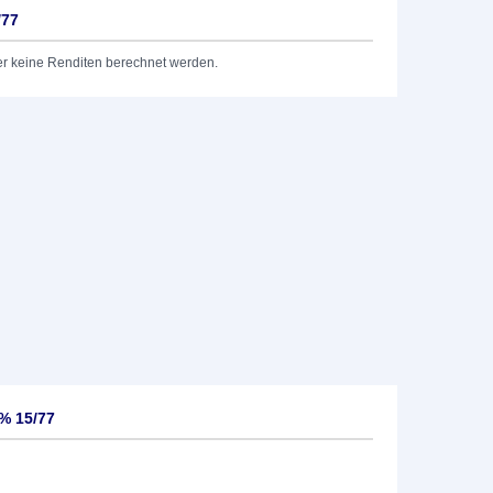
/77
er keine Renditen berechnet werden.
3% 15/77