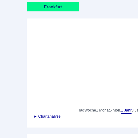
Frankfurt
Tag
Woche
1 Monat
6 Mon.
1 Jahr
3 J
► Chartanalyse