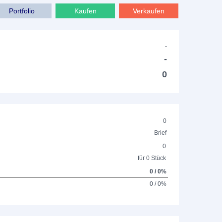
Portfolio
Kaufen
Verkaufen
-
-
0
0
Brief
0
für 0 Stück
0 / 0%
0 / 0%