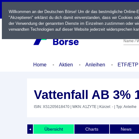
LIVE
Willkommen an der Deutschen Börse! Um dir das bestmögliche Online-Erl
"Akzeptieren" erklärst du dich damit einverstanden, dass wir Cookies o
der Verwendung der genannten Dienste im Einzelnen zustimmen oder wid
verwandten Technologien auf dieser Website jederzeit widersprechen kan
Name / W
Home
Aktien
Anleihen
ETF/ETP
Vattenfall AB 3% 
ISIN: XS1205618470
| WKN: A1ZYTE
| Kürzel: -
| Typ: Anleihe
Übersicht
Charts
News
◄