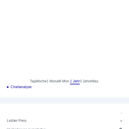
Tag
Woche
1 Monat
6 Mon.
1 Jahr
3 Jahre
Max.
► Chartanalyse
-
-
Letzter Preis