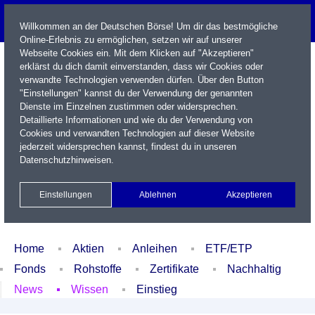
Willkommen an der Deutschen Börse! Um dir das bestmögliche
Online-Erlebnis zu ermöglichen, setzen wir auf unserer
Webseite Cookies ein. Mit dem Klicken auf "Akzeptieren"
erklärst du dich damit einverstanden, dass wir Cookies oder
verwandte Technologien verwenden dürfen. Über den Button
"Einstellungen" kannst du der Verwendung der genannten
Dienste im Einzelnen zustimmen oder widersprechen.
Detaillierte Informationen und wie du der Verwendung von
Cookies und verwandten Technologien auf dieser Website
Name / WKN / ISIN / Kürzel
jederzeit widersprechen kannst, findest du in unseren
Datenschutzhinweisen
.
Newsletter
Kontakt
English
Einstellungen
Ablehnen
Akzeptieren
Xetra Realtime
Watchlist
Portfolio
Login
Home
Aktien
Anleihen
ETF/ETP
Fonds
Rohstoffe
Zertifikate
Nachhaltig
News
Wissen
Einstieg