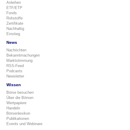
Anleihen
ETF/ETP
Fonds
Rohstoffe
Zertifikate
Nachhaltig
Einstieg
News
Nachrichten
Bekanntmachungen
Marktstimmung
RSS-Feed
Podcasts
Newsletter
Wissen
Börse besuchen
Über die Börsen
Wertpapiere
Handeln
Börsenlexikon
Publikationen
Events und Webinare