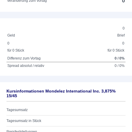
0
Veränderung zum Vortag
0
Geld
Brief
0
0
für 0 Stück
für 0 Stück
Differenz zum Vortag
0 / 0%
Spread absolut / relativ
0 / 0%
Kursinformationen Mondelez International Inc. 3,875%
15/45
Tagesumsatz
Tagesumsatz in Stück
Preisfeststellungen