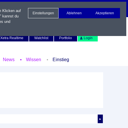
m Klicken auf
Einstellungen
Ablehnen
Akzeptieren
" kannst du
es und
Newsletter
Kontakt
English
Xetra Realtime
Watchlist
Portfolio
Login
News
Wissen
Einstieg
►