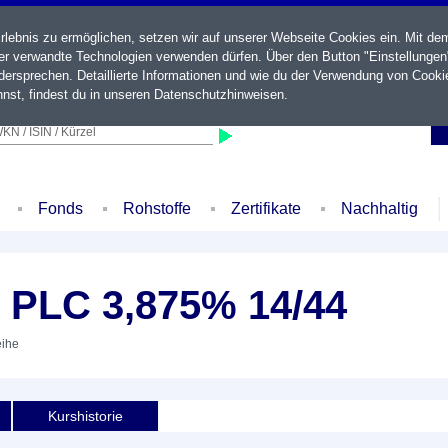
ebnis zu ermöglichen, setzen wir auf unserer Webseite Cookies ein. Mit de
der verwandte Technologien verwenden dürfen. Über den Button "Einstellungen
ersprechen. Detaillierte Informationen und wie du der Verwendung von Cooki
nst, findest du in unseren
Datenschutzhinweisen
.
KN / ISIN / Kürzel
Fonds
Rohstoffe
Zertifikate
Nachhaltig
e PLC 3,875% 14/44
eihe
Kurshistorie