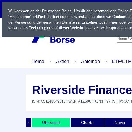
LIVE
Willkommen an der Deutschen Börse! Um dir das bestmögliche Online-Erl
"Akzeptieren" erklärst du dich damit einverstanden, dass wir Cookies o
der Verwendung der genannten Dienste im Einzelnen zustimmen oder wid
verwandten Technologien auf dieser Website jederzeit widersprechen kan
Name / W
Home
Aktien
Anleihen
ETF/ETP
Riverside Financ
ISIN: XS1148849018
| WKN: A1ZS9U
| Kürzel: 97RV
| Typ: Anl
Übersicht
Charts
News
◄