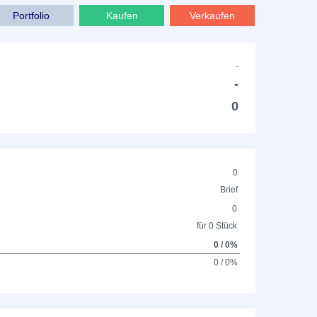
Portfolio
Kaufen
Verkaufen
-
-
0
0
Brief
0
für 0 Stück
0 / 0%
0 / 0%