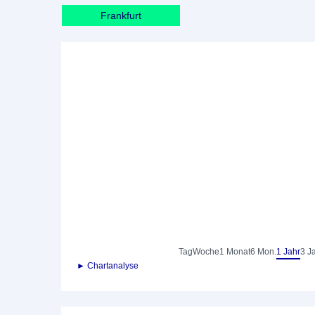
Frankfurt
Tag
Woche
1 Monat
6 Mon.
1 Jahr
3 J
► Chartanalyse