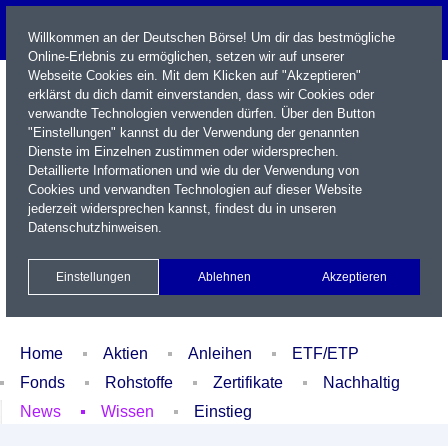
Willkommen an der Deutschen Börse! Um dir das bestmögliche
Online-Erlebnis zu ermöglichen, setzen wir auf unserer
Webseite Cookies ein. Mit dem Klicken auf "Akzeptieren"
erklärst du dich damit einverstanden, dass wir Cookies oder
verwandte Technologien verwenden dürfen. Über den Button
"Einstellungen" kannst du der Verwendung der genannten
Dienste im Einzelnen zustimmen oder widersprechen.
Detaillierte Informationen und wie du der Verwendung von
Cookies und verwandten Technologien auf dieser Website
Name / WKN / ISIN / Kürzel
jederzeit widersprechen kannst, findest du in unseren
Datenschutzhinweisen
.
Newsletter
Kontakt
English
Einstellungen
Ablehnen
Akzeptieren
Xetra Realtime
Watchlist
Portfolio
Login
Home
Aktien
Anleihen
ETF/ETP
Fonds
Rohstoffe
Zertifikate
Nachhaltig
News
Wissen
Einstieg