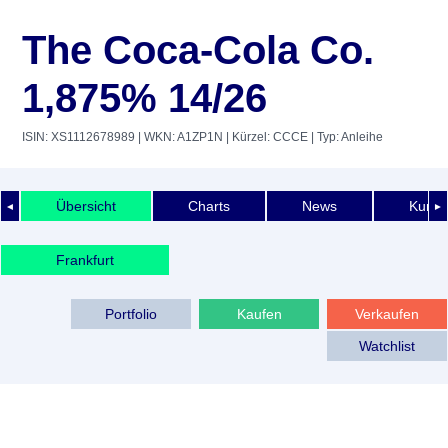
The Coca-Cola Co.
1,875% 14/26
ISIN: XS1112678989
| WKN: A1ZP1N
| Kürzel: CCCE
| Typ: Anleihe
Übersicht
Charts
News
Kurshi
◄
►
Frankfurt
Portfolio
Kaufen
Verkaufen
Watchlist