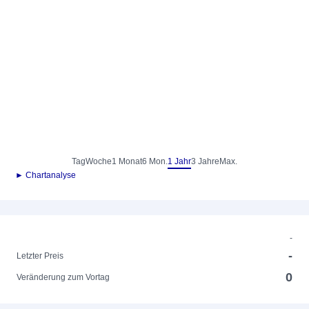
Tag
Woche
1 Monat
6 Mon.
1 Jahr
3 Jahre
Max.
► Chartanalyse
-
-
Letzter Preis
0
Veränderung zum Vortag