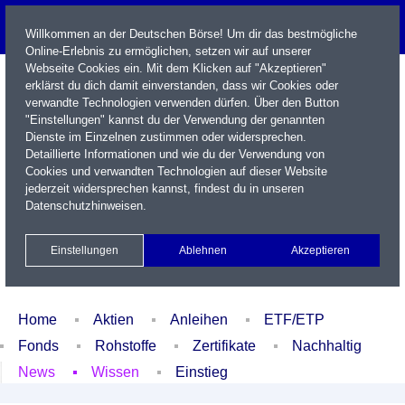
Willkommen an der Deutschen Börse! Um dir das bestmögliche
Online-Erlebnis zu ermöglichen, setzen wir auf unserer
Webseite Cookies ein. Mit dem Klicken auf "Akzeptieren"
erklärst du dich damit einverstanden, dass wir Cookies oder
verwandte Technologien verwenden dürfen. Über den Button
"Einstellungen" kannst du der Verwendung der genannten
Dienste im Einzelnen zustimmen oder widersprechen.
Detaillierte Informationen und wie du der Verwendung von
Cookies und verwandten Technologien auf dieser Website
Name / WKN / ISIN / Kürzel
jederzeit widersprechen kannst, findest du in unseren
Datenschutzhinweisen
.
Newsletter
Kontakt
English
Einstellungen
Ablehnen
Akzeptieren
Xetra Realtime
Watchlist
Portfolio
Login
Home
Aktien
Anleihen
ETF/ETP
Fonds
Rohstoffe
Zertifikate
Nachhaltig
News
Wissen
Einstieg