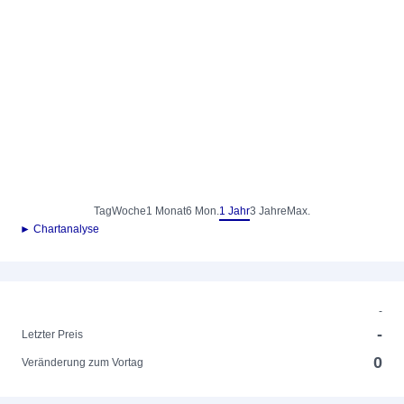
Tag
Woche
1 Monat
6 Mon.
1 Jahr
3 Jahre
Max.
► Chartanalyse
-
-
Letzter Preis
0
Veränderung zum Vortag