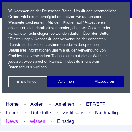
Willkommen an der Deutschen Börse! Um dir das bestmögliche
Online-Erlebnis zu ermöglichen, setzen wir auf unserer
Webseite Cookies ein. Mit dem Klicken auf "Akzeptieren"
erklärst du dich damit einverstanden, dass wir Cookies oder
verwandte Technologien verwenden dürfen. Über den Button
"Einstellungen" kannst du der Verwendung der genannten
Dienste im Einzelnen zustimmen oder widersprechen.
Detaillierte Informationen und wie du der Verwendung von
Cookies und verwandten Technologien auf dieser Website
Name / WKN / ISIN / Kürzel
jederzeit widersprechen kannst, findest du in unseren
Datenschutzhinweisen
.
Newsletter
Kontakt
English
Einstellungen
Ablehnen
Akzeptieren
Xetra Realtime
Watchlist
Portfolio
Login
Home
Aktien
Anleihen
ETF/ETP
Fonds
Rohstoffe
Zertifikate
Nachhaltig
News
Wissen
Einstieg