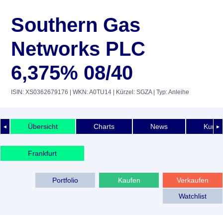
Southern Gas
Networks PLC
6,375% 08/40
ISIN: XS0362679176
| WKN: A0TU14
| Kürzel: SGZA
| Typ: Anleihe
Übersicht
Charts
News
Kurshi
◄
►
Frankfurt
Portfolio
Kaufen
Verkaufen
Watchlist