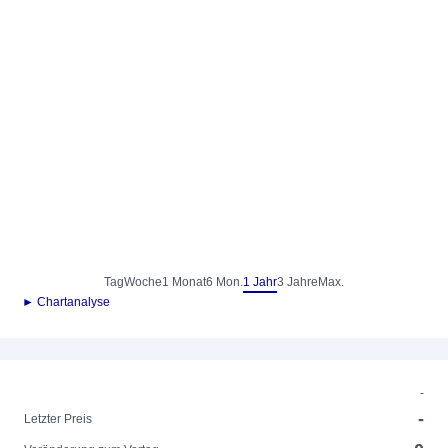
Tag
Woche
1 Monat
6 Mon.
1 Jahr
3 Jahre
Max.
► Chartanalyse
-
-
Letzter Preis