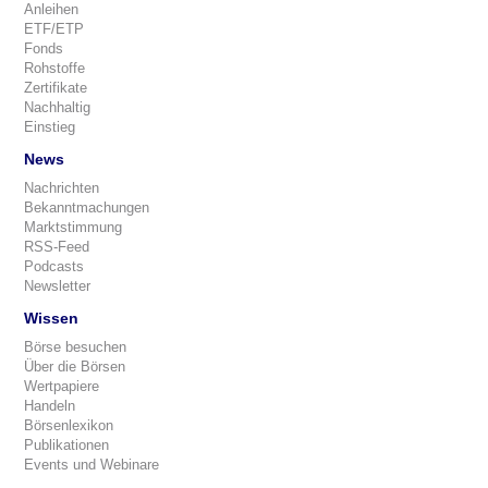
Anleihen
ETF/ETP
Fonds
Rohstoffe
Zertifikate
Nachhaltig
Einstieg
News
Nachrichten
Bekanntmachungen
Marktstimmung
RSS-Feed
Podcasts
Newsletter
Wissen
Börse besuchen
Über die Börsen
Wertpapiere
Handeln
Börsenlexikon
Publikationen
Events und Webinare