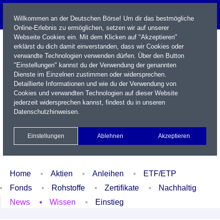
Willkommen an der Deutschen Börse! Um dir das bestmögliche
Online-Erlebnis zu ermöglichen, setzen wir auf unserer
Webseite Cookies ein. Mit dem Klicken auf "Akzeptieren"
erklärst du dich damit einverstanden, dass wir Cookies oder
verwandte Technologien verwenden dürfen. Über den Button
"Einstellungen" kannst du der Verwendung der genannten
Dienste im Einzelnen zustimmen oder widersprechen.
Detaillierte Informationen und wie du der Verwendung von
Cookies und verwandten Technologien auf dieser Website
Name / WKN / ISIN / Kürzel
jederzeit widersprechen kannst, findest du in unseren
Datenschutzhinweisen
.
Newsletter
Kontakt
English
Einstellungen
Ablehnen
Akzeptieren
Xetra Realtime
Watchlist
Portfolio
Login
Home
Aktien
Anleihen
ETF/ETP
Fonds
Rohstoffe
Zertifikate
Nachhaltig
News
Wissen
Einstieg