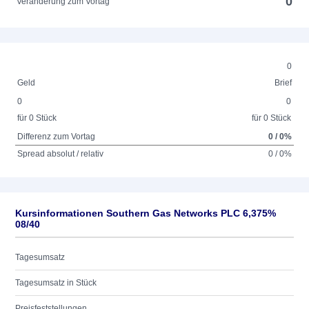
0
Veränderung zum Vortag
0
Geld
Brief
0
0
für 0 Stück
für 0 Stück
Differenz zum Vortag
0 / 0%
Spread absolut / relativ
0 / 0%
Kursinformationen Southern Gas Networks PLC 6,375%
08/40
Tagesumsatz
Tagesumsatz in Stück
Preisfeststellungen