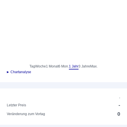
Tag
Woche
1 Monat
6 Mon.
1 Jahr
3 Jahre
Max.
► Chartanalyse
-
-
Letzter Preis
0
Veränderung zum Vortag