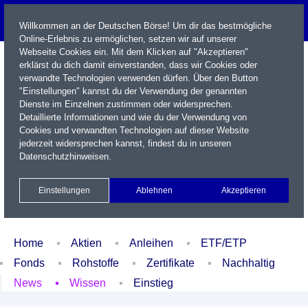
Willkommen an der Deutschen Börse! Um dir das bestmögliche
Online-Erlebnis zu ermöglichen, setzen wir auf unserer
Webseite Cookies ein. Mit dem Klicken auf "Akzeptieren"
erklärst du dich damit einverstanden, dass wir Cookies oder
verwandte Technologien verwenden dürfen. Über den Button
"Einstellungen" kannst du der Verwendung der genannten
Dienste im Einzelnen zustimmen oder widersprechen.
Detaillierte Informationen und wie du der Verwendung von
Cookies und verwandten Technologien auf dieser Website
Name / WKN / ISIN / Kürzel
jederzeit widersprechen kannst, findest du in unseren
Datenschutzhinweisen
.
Newsletter
Kontakt
English
Einstellungen
Ablehnen
Akzeptieren
Xetra Realtime
Watchlist
Portfolio
Login
Home
Aktien
Anleihen
ETF/ETP
Fonds
Rohstoffe
Zertifikate
Nachhaltig
News
Wissen
Einstieg