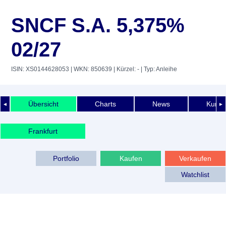
SNCF S.A. 5,375%
02/27
ISIN: XS0144628053
| WKN: 850639
| Kürzel: -
| Typ: Anleihe
Übersicht
Charts
News
Kurshi
◄
►
Frankfurt
Portfolio
Kaufen
Verkaufen
Watchlist