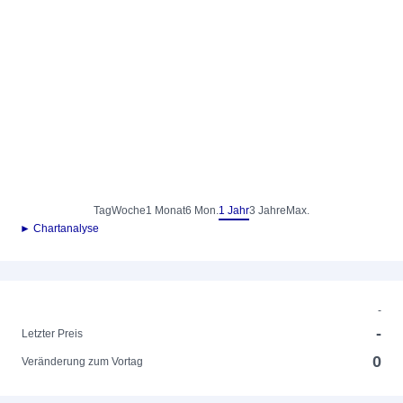
Tag
Woche
1 Monat
6 Mon.
1 Jahr
3 Jahre
Max.
► Chartanalyse
-
-
Letzter Preis
0
Veränderung zum Vortag