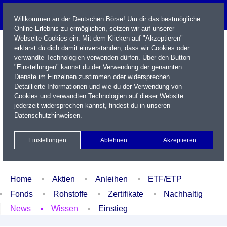
Willkommen an der Deutschen Börse! Um dir das bestmögliche
Online-Erlebnis zu ermöglichen, setzen wir auf unserer
Webseite Cookies ein. Mit dem Klicken auf "Akzeptieren"
erklärst du dich damit einverstanden, dass wir Cookies oder
verwandte Technologien verwenden dürfen. Über den Button
"Einstellungen" kannst du der Verwendung der genannten
Dienste im Einzelnen zustimmen oder widersprechen.
Detaillierte Informationen und wie du der Verwendung von
Cookies und verwandten Technologien auf dieser Website
Name / WKN / ISIN / Kürzel
jederzeit widersprechen kannst, findest du in unseren
Datenschutzhinweisen
.
Newsletter
Kontakt
English
Einstellungen
Ablehnen
Akzeptieren
Xetra Realtime
Watchlist
Portfolio
Login
Home
Aktien
Anleihen
ETF/ETP
Fonds
Rohstoffe
Zertifikate
Nachhaltig
News
Wissen
Einstieg