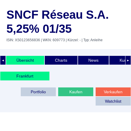
SNCF Réseau S.A.
5,25% 01/35
ISIN: XS0123656836
| WKN: 609773
| Kürzel: -
| Typ: Anleihe
Übersicht
Charts
News
Kurshi
◄
►
Frankfurt
Portfolio
Kaufen
Verkaufen
Watchlist