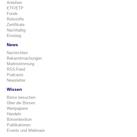
Anleihen
ETF/ETP
Fonds
Rohstoffe
Zertifikate
Nachhaltig
Einstieg
News
Nachrichten
Bekanntmachungen
Marktstimmung
RSS-Feed
Podcasts
Newsletter
Wissen
Börse besuchen
Über die Börsen
Wertpapiere
Handeln
Börsenlexikon
Publikationen
Events und Webinare