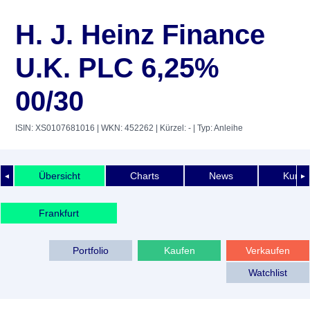
H. J. Heinz Finance
U.K. PLC 6,25%
00/30
ISIN: XS0107681016
| WKN: 452262
| Kürzel: -
| Typ: Anleihe
Übersicht
Charts
News
Kurshi
◄
►
Frankfurt
Portfolio
Kaufen
Verkaufen
Watchlist