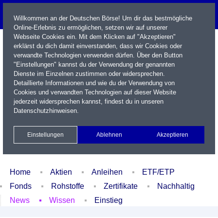
Willkommen an der Deutschen Börse! Um dir das bestmögliche
Online-Erlebnis zu ermöglichen, setzen wir auf unserer
Webseite Cookies ein. Mit dem Klicken auf "Akzeptieren"
erklärst du dich damit einverstanden, dass wir Cookies oder
verwandte Technologien verwenden dürfen. Über den Button
"Einstellungen" kannst du der Verwendung der genannten
Dienste im Einzelnen zustimmen oder widersprechen.
Detaillierte Informationen und wie du der Verwendung von
Cookies und verwandten Technologien auf dieser Website
Name / WKN / ISIN / Kürzel
jederzeit widersprechen kannst, findest du in unseren
Datenschutzhinweisen
.
Newsletter
Kontakt
English
Einstellungen
Ablehnen
Akzeptieren
Xetra Realtime
Watchlist
Portfolio
Login
Home
Aktien
Anleihen
ETF/ETP
Fonds
Rohstoffe
Zertifikate
Nachhaltig
News
Wissen
Einstieg