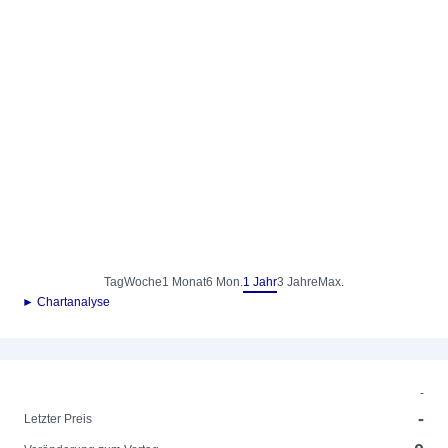
Tag
Woche
1 Monat
6 Mon.
1 Jahr
3 Jahre
Max.
► Chartanalyse
-
-
Letzter Preis