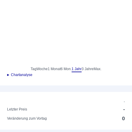
Tag
Woche
1 Monat
6 Mon.
1 Jahr
3 Jahre
Max.
► Chartanalyse
-
-
Letzter Preis
0
Veränderung zum Vortag