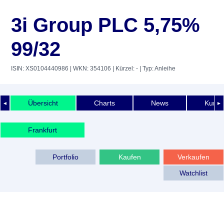
3i Group PLC 5,75%
99/32
ISIN: XS0104440986
| WKN: 354106
| Kürzel: -
| Typ: Anleihe
Übersicht
Charts
News
Kurshi
◄
►
Frankfurt
Portfolio
Kaufen
Verkaufen
Watchlist