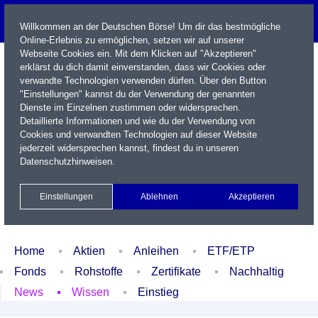
Willkommen an der Deutschen Börse! Um dir das bestmögliche
Online-Erlebnis zu ermöglichen, setzen wir auf unserer
Webseite Cookies ein. Mit dem Klicken auf "Akzeptieren"
erklärst du dich damit einverstanden, dass wir Cookies oder
verwandte Technologien verwenden dürfen. Über den Button
"Einstellungen" kannst du der Verwendung der genannten
Dienste im Einzelnen zustimmen oder widersprechen.
Detaillierte Informationen und wie du der Verwendung von
Cookies und verwandten Technologien auf dieser Website
Name / WKN / ISIN / Kürzel
jederzeit widersprechen kannst, findest du in unseren
Datenschutzhinweisen
.
Newsletter
Kontakt
English
Einstellungen
Ablehnen
Akzeptieren
Xetra Realtime
Watchlist
Portfolio
Login
Home
Aktien
Anleihen
ETF/ETP
Fonds
Rohstoffe
Zertifikate
Nachhaltig
News
Wissen
Einstieg