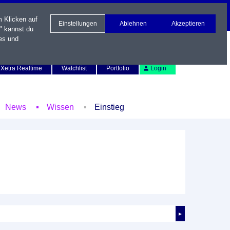
m Klicken auf
Einstellungen
Ablehnen
Akzeptieren
" kannst du
es und
Newsletter
Kontakt
English
Xetra Realtime
Watchlist
Portfolio
Login
News
Wissen
Einstieg
►