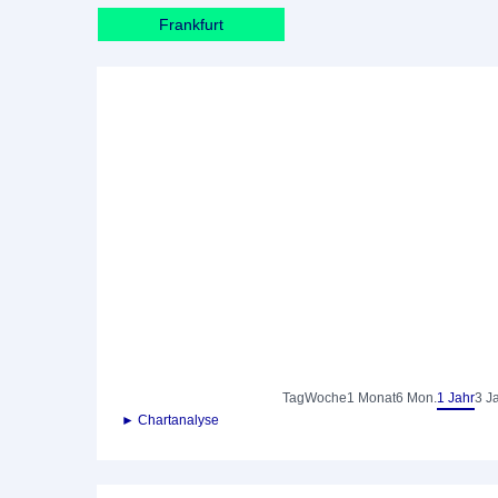
Frankfurt
Tag
Woche
1 Monat
6 Mon.
1 Jahr
3 J
► Chartanalyse