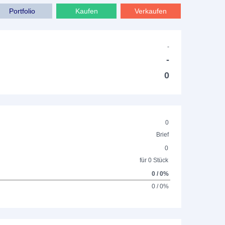
Portfolio
Kaufen
Verkaufen
-
-
0
0
Brief
0
für 0 Stück
0 / 0%
0 / 0%