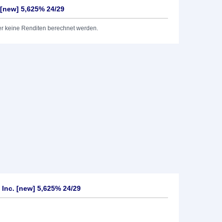
 [new] 5,625% 24/29
er keine Renditen berechnet werden.
 Inc. [new] 5,625% 24/29