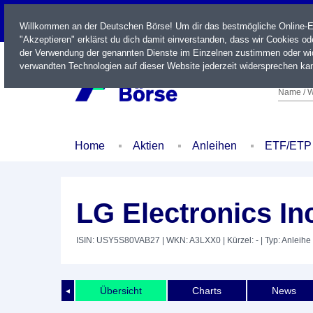
LIVE
Willkommen an der Deutschen Börse! Um dir das bestmögliche Online-Erl
"Akzeptieren" erklärst du dich damit einverstanden, dass wir Cookies o
der Verwendung der genannten Dienste im Einzelnen zustimmen oder wid
verwandten Technologien auf dieser Website jederzeit widersprechen kan
Name / W
Home
Aktien
Anleihen
ETF/ETP
LG Electronics In
ISIN: USY5S80VAB27
| WKN: A3LXX0
| Kürzel: -
| Typ: Anleihe
Übersicht
Charts
News
◄