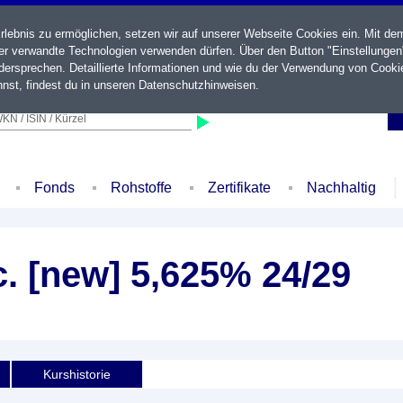
ebnis zu ermöglichen, setzen wir auf unserer Webseite Cookies ein. Mit de
der verwandte Technologien verwenden dürfen. Über den Button "Einstellungen
ersprechen. Detaillierte Informationen und wie du der Verwendung von Cooki
nst, findest du in unseren
Datenschutzhinweisen
.
KN / ISIN / Kürzel
Fonds
Rohstoffe
Zertifikate
Nachhaltig
c. [new] 5,625% 24/29
Kurshistorie