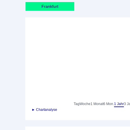
Frankfurt
Tag
Woche
1 Monat
6 Mon.
1 Jahr
3 J
► Chartanalyse