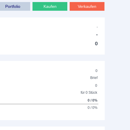
Portfolio
Kaufen
Verkaufen
-
-
0
0
Brief
0
für 0 Stück
0 / 0%
0 / 0%