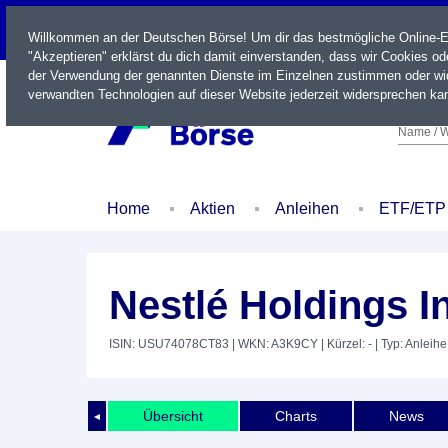
LIVE
Willkommen an der Deutschen Börse! Um dir das bestmögliche Online-Erl
"Akzeptieren" erklärst du dich damit einverstanden, dass wir Cookies o
der Verwendung der genannten Dienste im Einzelnen zustimmen oder wid
verwandten Technologien auf dieser Website jederzeit widersprechen kan
Name / W
Home
Aktien
Anleihen
ETF/ETP
Nestlé Holdings I
ISIN: USU74078CT83
| WKN: A3K9CY
| Kürzel: -
| Typ: Anleihe
Übersicht
Charts
News
◄