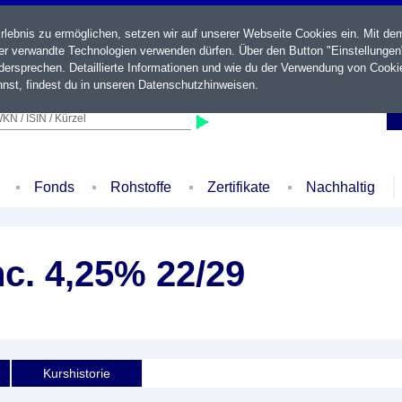
ebnis zu ermöglichen, setzen wir auf unserer Webseite Cookies ein. Mit de
der verwandte Technologien verwenden dürfen. Über den Button "Einstellungen
ersprechen. Detaillierte Informationen und wie du der Verwendung von Cooki
nst, findest du in unseren
Datenschutzhinweisen
.
KN / ISIN / Kürzel
Fonds
Rohstoffe
Zertifikate
Nachhaltig
nc. 4,25% 22/29
Kurshistorie