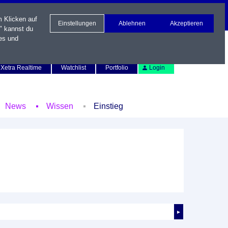
m Klicken auf
Einstellungen
Ablehnen
Akzeptieren
" kannst du
es und
Newsletter
Kontakt
English
Xetra Realtime
Watchlist
Portfolio
Login
News
Wissen
Einstieg
►