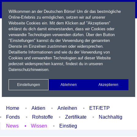
Willkommen an der Deutschen Börse! Um dir das bestmögliche
Online-Erlebnis zu ermöglichen, setzen wir auf unserer
Webseite Cookies ein. Mit dem Klicken auf "Akzeptieren"
erklärst du dich damit einverstanden, dass wir Cookies oder
verwandte Technologien verwenden dürfen. Über den Button
"Einstellungen" kannst du der Verwendung der genannten
Dienste im Einzelnen zustimmen oder widersprechen.
Detaillierte Informationen und wie du der Verwendung von
Cookies und verwandten Technologien auf dieser Website
Name / WKN / ISIN / Kürzel
jederzeit widersprechen kannst, findest du in unseren
Datenschutzhinweisen
.
Newsletter
Kontakt
English
Einstellungen
Ablehnen
Akzeptieren
Xetra Realtime
Watchlist
Portfolio
Login
Home
Aktien
Anleihen
ETF/ETP
Fonds
Rohstoffe
Zertifikate
Nachhaltig
News
Wissen
Einstieg