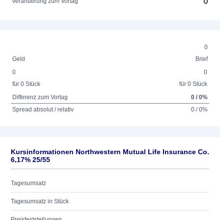
0
Veränderung zum Vortag
0
Geld
Brief
0
0
für 0 Stück
für 0 Stück
Differenz zum Vortag
0 / 0%
Spread absolut / relativ
0 / 0%
Kursinformationen Northwestern Mutual Life Insurance Co.
6,17% 25/55
Tagesumsatz
Tagesumsatz in Stück
Preisfeststellungen