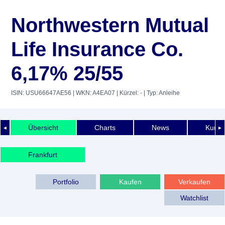
Northwestern Mutual
Life Insurance Co.
6,17% 25/55
ISIN: USU66647AE56
| WKN: A4EA07
| Kürzel: -
| Typ: Anleihe
Übersicht
Charts
News
Kurshi
◄
►
Frankfurt
Portfolio
Kaufen
Verkaufen
Watchlist