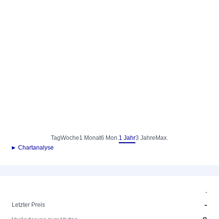
Tag
Woche
1 Monat
6 Mon.
1 Jahr
3 Jahre
Max.
► Chartanalyse
-
-
Letzter Preis