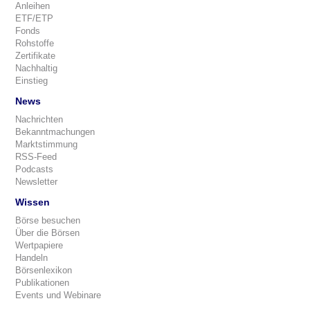
Anleihen
ETF/ETP
Fonds
Rohstoffe
Zertifikate
Nachhaltig
Einstieg
News
Nachrichten
Bekanntmachungen
Marktstimmung
RSS-Feed
Podcasts
Newsletter
Wissen
Börse besuchen
Über die Börsen
Wertpapiere
Handeln
Börsenlexikon
Publikationen
Events und Webinare