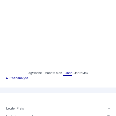
Tag
Woche
1 Monat
6 Mon.
1 Jahr
3 Jahre
Max.
► Chartanalyse
-
-
Letzter Preis