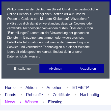
Willkommen an der Deutschen Börse! Um dir das bestmögliche
Online-Erlebnis zu ermöglichen, setzen wir auf unserer
Webseite Cookies ein. Mit dem Klicken auf "Akzeptieren"
erklärst du dich damit einverstanden, dass wir Cookies oder
verwandte Technologien verwenden dürfen. Über den Button
"Einstellungen" kannst du der Verwendung der genannten
Dienste im Einzelnen zustimmen oder widersprechen.
Detaillierte Informationen und wie du der Verwendung von
Cookies und verwandten Technologien auf dieser Website
Name / WKN / ISIN / Kürzel
jederzeit widersprechen kannst, findest du in unseren
Datenschutzhinweisen
.
Newsletter
Kontakt
English
Einstellungen
Ablehnen
Akzeptieren
Xetra Realtime
Watchlist
Portfolio
Login
Home
Aktien
Anleihen
ETF/ETP
Fonds
Rohstoffe
Zertifikate
Nachhaltig
News
Wissen
Einstieg