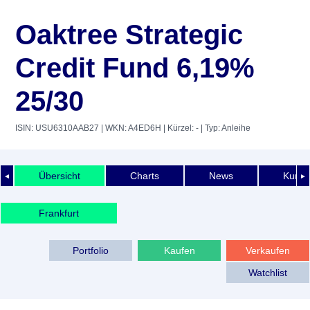
Oaktree Strategic
Credit Fund 6,19%
25/30
ISIN: USU6310AAB27
| WKN: A4ED6H
| Kürzel: -
| Typ: Anleihe
Übersicht
Charts
News
Kurshi
◄
►
Frankfurt
Portfolio
Kaufen
Verkaufen
Watchlist