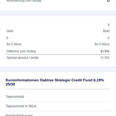
0
Veränderung zum Vortag
0
Geld
Brief
0
0
für 0 Stück
für 0 Stück
Differenz zum Vortag
0 / 0%
Spread absolut / relativ
0 / 0%
Kursinformationen Oaktree Strategic Credit Fund 6,19%
25/30
Tagesumsatz
Tagesumsatz in Stück
Preisfeststellungen