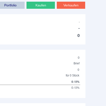
Portfolio
Kaufen
Verkaufen
-
-
0
0
Brief
0
für 0 Stück
0 / 0%
0 / 0%