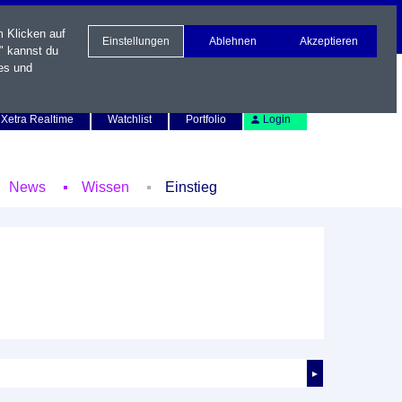
m Klicken auf
Einstellungen
Ablehnen
Akzeptieren
" kannst du
es und
Newsletter
Kontakt
English
Xetra Realtime
Watchlist
Portfolio
Login
News
Wissen
Einstieg
►