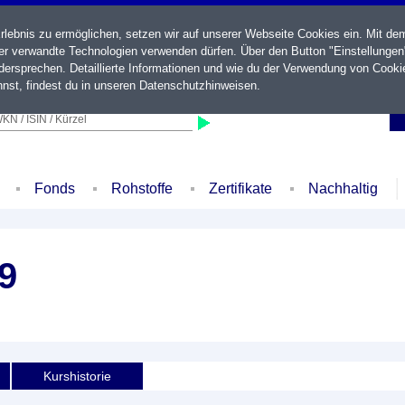
ebnis zu ermöglichen, setzen wir auf unserer Webseite Cookies ein. Mit de
der verwandte Technologien verwenden dürfen. Über den Button "Einstellungen
ersprechen. Detaillierte Informationen und wie du der Verwendung von Cooki
nst, findest du in unseren
Datenschutzhinweisen
.
KN / ISIN / Kürzel
Fonds
Rohstoffe
Zertifikate
Nachhaltig
9
Kurshistorie