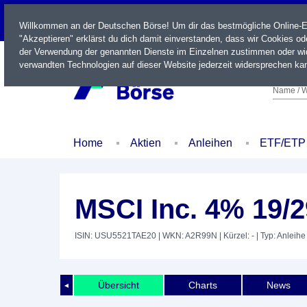
LIVE
Willkommen an der Deutschen Börse! Um dir das bestmögliche Online-Erl
"Akzeptieren" erklärst du dich damit einverstanden, dass wir Cookies o
der Verwendung der genannten Dienste im Einzelnen zustimmen oder wid
verwandten Technologien auf dieser Website jederzeit widersprechen kan
Name / W
Home
Aktien
Anleihen
ETF/ETP
MSCI Inc. 4% 19/2
ISIN: USU5521TAE20
| WKN: A2R99N
| Kürzel: -
| Typ: Anleihe
Übersicht
Charts
News
◄