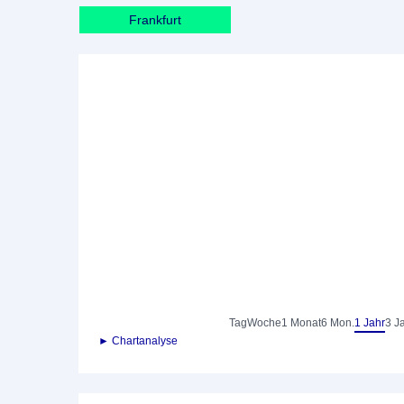
Frankfurt
Tag
Woche
1 Monat
6 Mon.
1 Jahr
3 J
► Chartanalyse