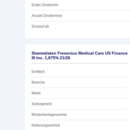
Erster Zinstermin
Anzahl Zinstermine
Zinslauf ab
Stammdaten Fresenius Medical Care US Finance
III Inc. 1,875% 21/26
Emittent
Branche
Markt
Subsegment
Mindestanlagesumme
Notierungseinheit