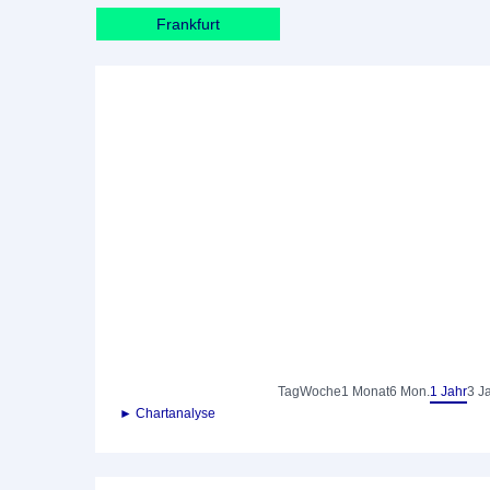
Frankfurt
Tag
Woche
1 Monat
6 Mon.
1 Jahr
3 J
► Chartanalyse