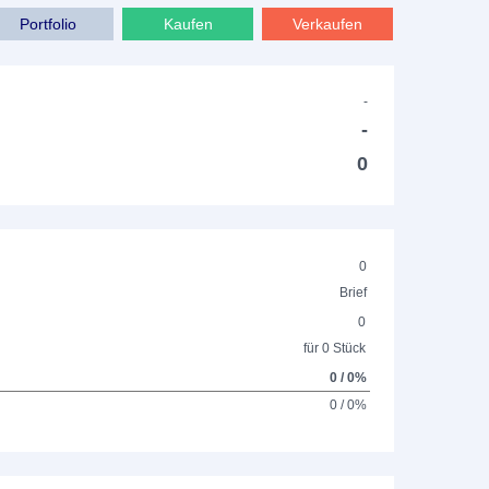
Portfolio
Kaufen
Verkaufen
-
-
0
0
Brief
0
für 0 Stück
0 / 0%
0 / 0%