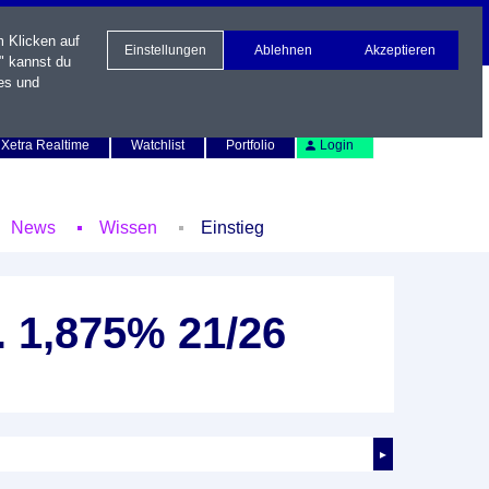
m Klicken auf
Einstellungen
Ablehnen
Akzeptieren
" kannst du
es und
Newsletter
Kontakt
English
Xetra Realtime
Watchlist
Portfolio
Login
News
Wissen
Einstieg
. 1,875% 21/26
►