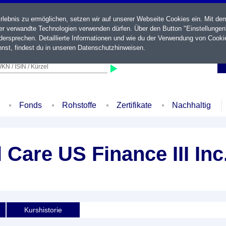
ebnis zu ermöglichen, setzen wir auf unserer Webseite Cookies ein. Mit de
der verwandte Technologien verwenden dürfen. Über den Button "Einstellungen
ersprechen. Detaillierte Informationen und wie du der Verwendung von Cooki
nst, findest du in unseren
Datenschutzhinweisen
.
KN / ISIN / Kürzel
Fonds
Rohstoffe
Zertifikate
Nachhaltig
 Care US Finance III Inc
Kurshistorie