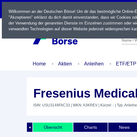
LIVE
Willkommen an der Deutschen Börse! Um dir das bestmögliche Online-Erl
"Akzeptieren" erklärst du dich damit einverstanden, dass wir Cookies o
der Verwendung der genannten Dienste im Einzelnen zustimmen oder wid
verwandten Technologien auf dieser Website jederzeit widersprechen kan
Name / W
Home
Aktien
Anleihen
ETF/ETP
Fresenius Medical
ISIN: USU3149FAC33
| WKN: A3KREV
| Kürzel: -
| Typ: Anleihe
Übersicht
Charts
News
◄