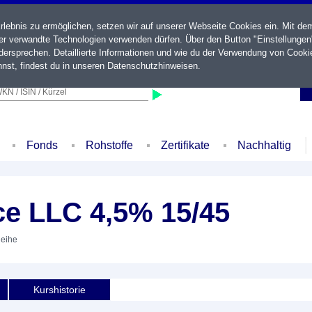
ebnis zu ermöglichen, setzen wir auf unserer Webseite Cookies ein. Mit de
der verwandte Technologien verwenden dürfen. Über den Button "Einstellungen
ersprechen. Detaillierte Informationen und wie du der Verwendung von Cooki
nst, findest du in unseren
Datenschutzhinweisen
.
KN / ISIN / Kürzel
Fonds
Rohstoffe
Zertifikate
Nachhaltig
e LLC 4,5% 15/45
leihe
Kurshistorie