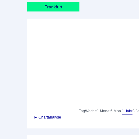
Frankfurt
Tag
Woche
1 Monat
6 Mon.
1 Jahr
3 J
► Chartanalyse