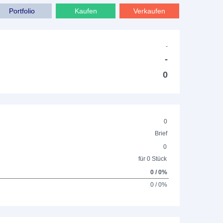
Portfolio
Kaufen
Verkaufen
-
-
0
0
Brief
0
für 0 Stück
0 / 0%
0 / 0%