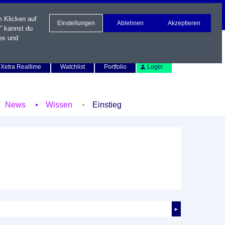
m Klicken auf
Einstellungen
Ablehnen
Akzeptieren
" kannst du
es und
Newsletter
Kontakt
English
Xetra Realtime
Watchlist
Portfolio
Login
News
Wissen
Einstieg
►