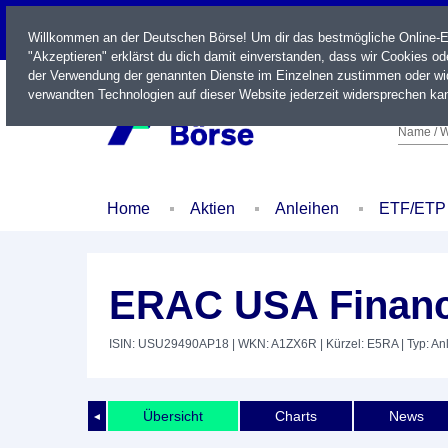
LIVE
Willkommen an der Deutschen Börse! Um dir das bestmögliche Online-Erl
"Akzeptieren" erklärst du dich damit einverstanden, dass wir Cookies o
der Verwendung der genannten Dienste im Einzelnen zustimmen oder wid
verwandten Technologien auf dieser Website jederzeit widersprechen kan
Name / W
Home
Aktien
Anleihen
ETF/ETP
ERAC USA Financ
ISIN: USU29490AP18
| WKN: A1ZX6R
| Kürzel: E5RA
| Typ: An
Übersicht
Charts
News
◄