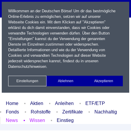
Willkommen an der Deutschen Börse! Um dir das bestmögliche
Online-Erlebnis zu ermöglichen, setzen wir auf unserer
Webseite Cookies ein. Mit dem Klicken auf "Akzeptieren"
erklärst du dich damit einverstanden, dass wir Cookies oder
verwandte Technologien verwenden dürfen. Über den Button
"Einstellungen" kannst du der Verwendung der genannten
Dienste im Einzelnen zustimmen oder widersprechen.
Detaillierte Informationen und wie du der Verwendung von
Cookies und verwandten Technologien auf dieser Website
Name / WKN / ISIN / Kürzel
jederzeit widersprechen kannst, findest du in unseren
Datenschutzhinweisen
.
Newsletter
Kontakt
English
Einstellungen
Ablehnen
Akzeptieren
Xetra Realtime
Watchlist
Portfolio
Login
Home
Aktien
Anleihen
ETF/ETP
Fonds
Rohstoffe
Zertifikate
Nachhaltig
News
Wissen
Einstieg