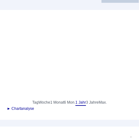
Tag
Woche
1 Monat
6 Mon.
1 Jahr
3 Jahre
Max.
► Chartanalyse
-