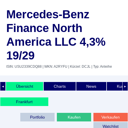
Mercedes-Benz
Finance North
America LLC 4,3%
19/29
ISIN: USU2339CDQ88
| WKN: A2RYFU
| Kürzel: DCJL
| Typ: Anleihe
Übersicht
Charts
News
Kurshi
◄
►
Frankfurt
Portfolio
Kaufen
Verkaufen
Watchlist