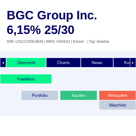
BGC Group Inc.
6,15% 25/30
ISIN: USU2100KAB36
| WKN: A4D9JU
| Kürzel: -
| Typ: Anleihe
Übersicht
Charts
News
Kurshi
◄
►
Frankfurt
Portfolio
Kaufen
Verkaufen
Watchlist