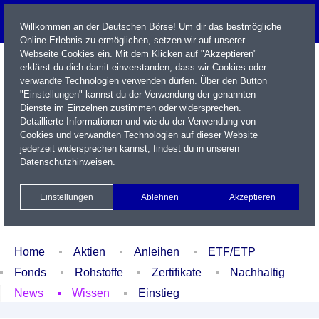
Willkommen an der Deutschen Börse! Um dir das bestmögliche
Online-Erlebnis zu ermöglichen, setzen wir auf unserer
Webseite Cookies ein. Mit dem Klicken auf "Akzeptieren"
erklärst du dich damit einverstanden, dass wir Cookies oder
verwandte Technologien verwenden dürfen. Über den Button
"Einstellungen" kannst du der Verwendung der genannten
Dienste im Einzelnen zustimmen oder widersprechen.
Detaillierte Informationen und wie du der Verwendung von
Cookies und verwandten Technologien auf dieser Website
Name / WKN / ISIN / Kürzel
jederzeit widersprechen kannst, findest du in unseren
Datenschutzhinweisen
.
Newsletter
Kontakt
English
Einstellungen
Ablehnen
Akzeptieren
Xetra Realtime
Watchlist
Portfolio
Login
Home
Aktien
Anleihen
ETF/ETP
Fonds
Rohstoffe
Zertifikate
Nachhaltig
News
Wissen
Einstieg