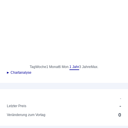
Tag
Woche
1 Monat
6 Mon.
1 Jahr
3 Jahre
Max.
► Chartanalyse
-
-
Letzter Preis
0
Veränderung zum Vortag