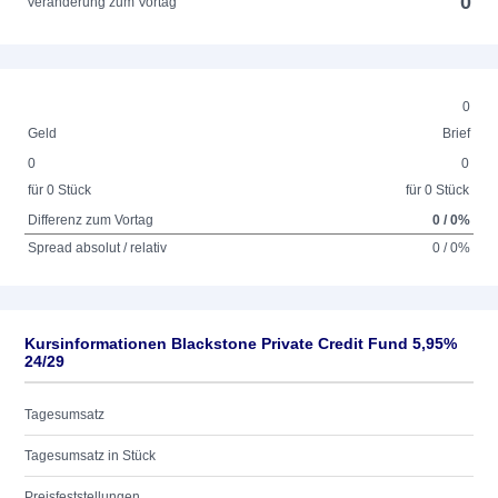
0
Veränderung zum Vortag
0
Geld
Brief
0
0
für 0 Stück
für 0 Stück
Differenz zum Vortag
0 / 0%
Spread absolut / relativ
0 / 0%
Kursinformationen Blackstone Private Credit Fund 5,95%
24/29
Tagesumsatz
Tagesumsatz in Stück
Preisfeststellungen