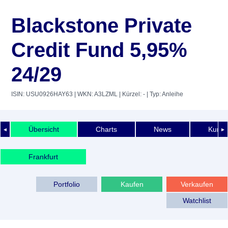
Blackstone Private
Credit Fund 5,95%
24/29
ISIN: USU0926HAY63
| WKN: A3LZML
| Kürzel: -
| Typ: Anleihe
Übersicht
Charts
News
Kurshi
◄
►
Frankfurt
Portfolio
Kaufen
Verkaufen
Watchlist