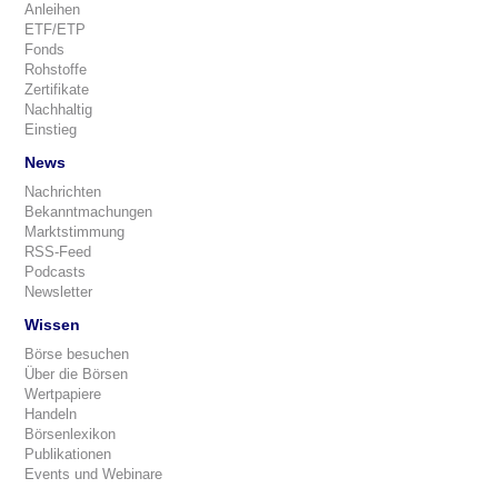
Anleihen
ETF/ETP
Fonds
Rohstoffe
Zertifikate
Nachhaltig
Einstieg
News
Nachrichten
Bekanntmachungen
Marktstimmung
RSS-Feed
Podcasts
Newsletter
Wissen
Börse besuchen
Über die Börsen
Wertpapiere
Handeln
Börsenlexikon
Publikationen
Events und Webinare