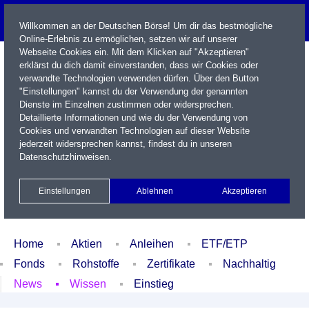
Willkommen an der Deutschen Börse! Um dir das bestmögliche
Online-Erlebnis zu ermöglichen, setzen wir auf unserer
Webseite Cookies ein. Mit dem Klicken auf "Akzeptieren"
erklärst du dich damit einverstanden, dass wir Cookies oder
verwandte Technologien verwenden dürfen. Über den Button
"Einstellungen" kannst du der Verwendung der genannten
Dienste im Einzelnen zustimmen oder widersprechen.
Detaillierte Informationen und wie du der Verwendung von
Cookies und verwandten Technologien auf dieser Website
Name / WKN / ISIN / Kürzel
jederzeit widersprechen kannst, findest du in unseren
Datenschutzhinweisen
.
Newsletter
Kontakt
English
Einstellungen
Ablehnen
Akzeptieren
Xetra Realtime
Watchlist
Portfolio
Login
Home
Aktien
Anleihen
ETF/ETP
Fonds
Rohstoffe
Zertifikate
Nachhaltig
News
Wissen
Einstieg