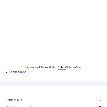
Tag
Woche
1 Monat
6 Mon.
1 Jahr
3 Jahre
Max.
► Chartanalyse
-
-
Letzter Preis