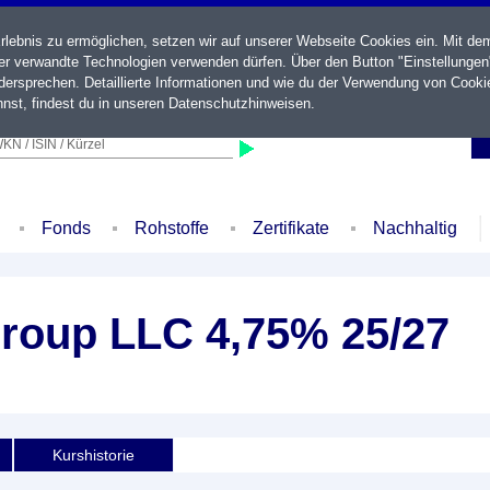
ebnis zu ermöglichen, setzen wir auf unserer Webseite Cookies ein. Mit de
der verwandte Technologien verwenden dürfen. Über den Button "Einstellungen
ersprechen. Detaillierte Informationen und wie du der Verwendung von Cooki
nst, findest du in unseren
Datenschutzhinweisen
.
KN / ISIN / Kürzel
Fonds
Rohstoffe
Zertifikate
Nachhaltig
Group LLC 4,75% 25/27
Kurshistorie