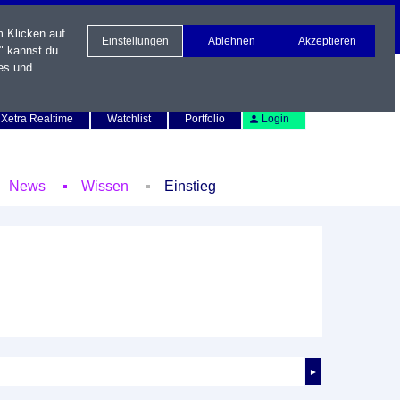
m Klicken auf
Einstellungen
Ablehnen
Akzeptieren
" kannst du
es und
Newsletter
Kontakt
English
Xetra Realtime
Watchlist
Portfolio
Login
News
Wissen
Einstieg
►