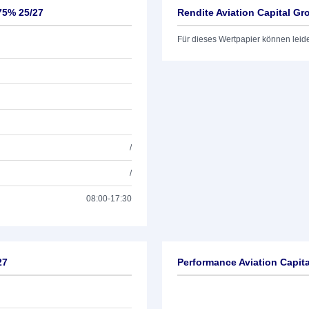
75% 25/27
Rendite Aviation Capital G
Für dieses Wertpapier können leid
/
/
08:00-17:30
27
Performance Aviation Capit