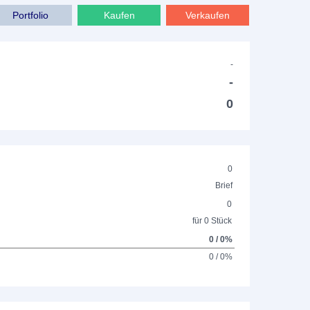
Portfolio
Kaufen
Verkaufen
-
-
0
0
Brief
0
für 0 Stück
0 / 0%
0 / 0%