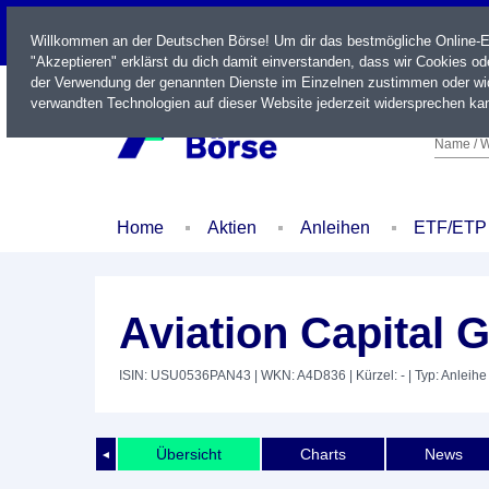
LIVE
Willkommen an der Deutschen Börse! Um dir das bestmögliche Online-Erl
"Akzeptieren" erklärst du dich damit einverstanden, dass wir Cookies o
der Verwendung der genannten Dienste im Einzelnen zustimmen oder wid
verwandten Technologien auf dieser Website jederzeit widersprechen kan
Name / W
Home
Aktien
Anleihen
ETF/ETP
Aviation Capital 
ISIN: USU0536PAN43
| WKN: A4D836
| Kürzel: -
| Typ: Anleihe
Übersicht
Charts
News
◄