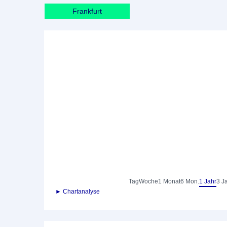
Frankfurt
Tag
Woche
1 Monat
6 Mon.
1 Jahr
3 J
► Chartanalyse