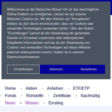
Willkommen an der Deutschen Börse! Um dir das bestmögliche
Online-Erlebnis zu ermöglichen, setzen wir auf unserer
Webseite Cookies ein. Mit dem Klicken auf "Akzeptieren"
erklärst du dich damit einverstanden, dass wir Cookies oder
verwandte Technologien verwenden dürfen. Über den Button
"Einstellungen" kannst du der Verwendung der genannten
Dienste im Einzelnen zustimmen oder widersprechen.
Detaillierte Informationen und wie du der Verwendung von
Cookies und verwandten Technologien auf dieser Website
Name / WKN / ISIN / Kürzel
jederzeit widersprechen kannst, findest du in unseren
Datenschutzhinweisen
.
Newsletter
Kontakt
English
Einstellungen
Ablehnen
Akzeptieren
Xetra Realtime
Watchlist
Portfolio
Login
Home
Aktien
Anleihen
ETF/ETP
Fonds
Rohstoffe
Zertifikate
Nachhaltig
News
Wissen
Einstieg