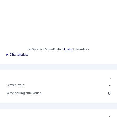
Tag
Woche
1 Monat
6 Mon.
1 Jahr
3 Jahre
Max.
► Chartanalyse
-
-
Letzter Preis
0
Veränderung zum Vortag