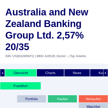
Australia and New
Zealand Banking
Group Ltd. 2,57%
20/35
ISIN: USQ0426RNF11
| WKN: A285JE
| Kürzel: -
| Typ: Anleihe
Übersicht
Charts
News
Kurshi
◄
►
Frankfurt
Portfolio
Kaufen
Verkaufen
Watchlist