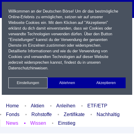
Willkommen an der Deutschen Börse! Um dir das bestmögliche
Online-Erlebnis zu ermöglichen, setzen wir auf unserer
Webseite Cookies ein. Mit dem Klicken auf "Akzeptieren"
erklärst du dich damit einverstanden, dass wir Cookies oder
verwandte Technologien verwenden dürfen. Über den Button
"Einstellungen" kannst du der Verwendung der genannten
Dienste im Einzelnen zustimmen oder widersprechen.
Detaillierte Informationen und wie du der Verwendung von
Cookies und verwandten Technologien auf dieser Website
Name / WKN / ISIN / Kürzel
jederzeit widersprechen kannst, findest du in unseren
Datenschutzhinweisen
.
Newsletter
Kontakt
English
Einstellungen
Ablehnen
Akzeptieren
Xetra Realtime
Watchlist
Portfolio
Login
Home
Aktien
Anleihen
ETF/ETP
Fonds
Rohstoffe
Zertifikate
Nachhaltig
News
Wissen
Einstieg