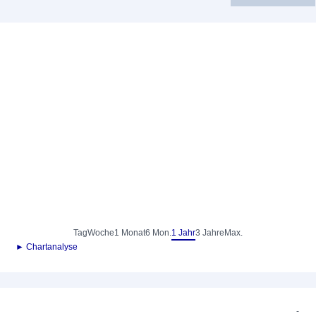
Tag
Woche
1 Monat
6 Mon.
1 Jahr
3 Jahre
Max.
► Chartanalyse
-