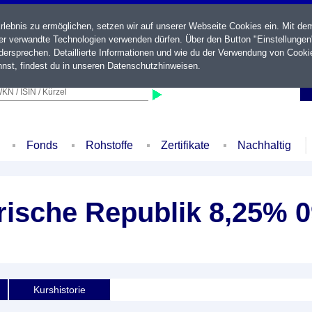
ebnis zu ermöglichen, setzen wir auf unserer Webseite Cookies ein. Mit de
der verwandte Technologien verwenden dürfen. Über den Button "Einstellungen
ersprechen. Detaillierte Informationen und wie du der Verwendung von Cooki
nst, findest du in unseren
Datenschutzhinweisen
.
KN / ISIN / Kürzel
Fonds
Rohstoffe
Zertifikate
Nachhaltig
rische Republik 8,25% 0
Kurshistorie