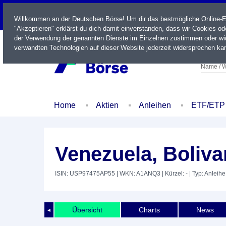
LIVE
Willkommen an der Deutschen Börse! Um dir das bestmögliche Online-Erl
"Akzeptieren" erklärst du dich damit einverstanden, dass wir Cookies o
der Verwendung der genannten Dienste im Einzelnen zustimmen oder wid
verwandten Technologien auf dieser Website jederzeit widersprechen kan
Name / W
Home
Aktien
Anleihen
ETF/ETP
Venezuela, Boliva
ISIN: USP97475AP55
| WKN: A1ANQ3
| Kürzel: -
| Typ: Anleihe
Übersicht
Charts
News
◄