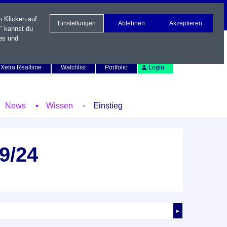
m Klicken auf
Einstellungen
Ablehnen
Akzeptieren
" kannst du
es und
Newsletter
Kontakt
English
Xetra Realtime
Watchlist
Portfolio
Login
News
Wissen
Einstieg
9/24
►