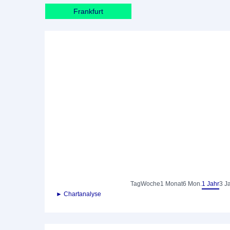
Frankfurt
Tag
Woche
1 Monat
6 Mon.
1 Jahr
3 J
► Chartanalyse