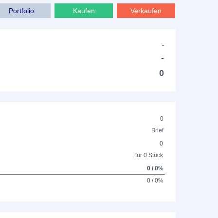
Portfolio
Kaufen
Verkaufen
-
-
0
0
Brief
0
für 0 Stück
0 / 0%
0 / 0%