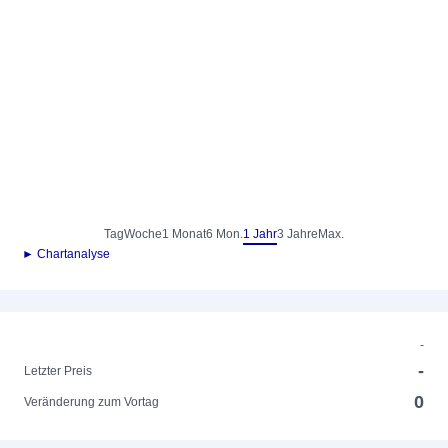
Tag
Woche
1 Monat
6 Mon.
1 Jahr
3 Jahre
Max.
► Chartanalyse
-
-
Letzter Preis
0
Veränderung zum Vortag