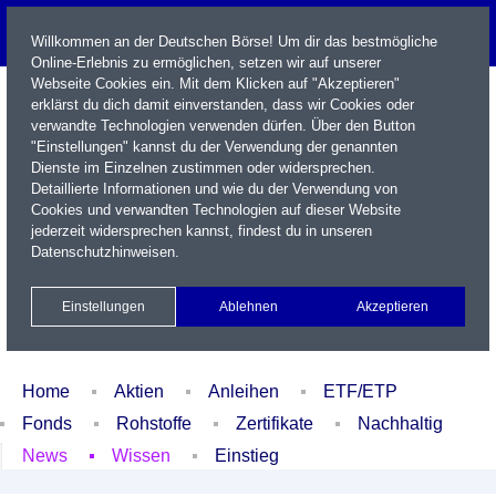
Willkommen an der Deutschen Börse! Um dir das bestmögliche
Online-Erlebnis zu ermöglichen, setzen wir auf unserer
Webseite Cookies ein. Mit dem Klicken auf "Akzeptieren"
erklärst du dich damit einverstanden, dass wir Cookies oder
verwandte Technologien verwenden dürfen. Über den Button
"Einstellungen" kannst du der Verwendung der genannten
Dienste im Einzelnen zustimmen oder widersprechen.
Detaillierte Informationen und wie du der Verwendung von
Cookies und verwandten Technologien auf dieser Website
Name / WKN / ISIN / Kürzel
jederzeit widersprechen kannst, findest du in unseren
Datenschutzhinweisen
.
Newsletter
Kontakt
English
Einstellungen
Ablehnen
Akzeptieren
Xetra Realtime
Watchlist
Portfolio
Login
Home
Aktien
Anleihen
ETF/ETP
Fonds
Rohstoffe
Zertifikate
Nachhaltig
News
Wissen
Einstieg