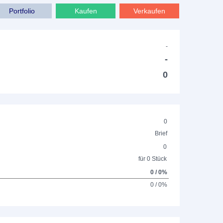
Portfolio
Kaufen
Verkaufen
-
-
0
0
Brief
0
für 0 Stück
0 / 0%
0 / 0%