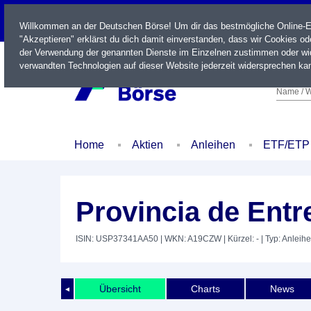
LIVE
Willkommen an der Deutschen Börse! Um dir das bestmögliche Online-Erl
"Akzeptieren" erklärst du dich damit einverstanden, dass wir Cookies o
der Verwendung der genannten Dienste im Einzelnen zustimmen oder wid
verwandten Technologien auf dieser Website jederzeit widersprechen kan
Name / W
Home
Aktien
Anleihen
ETF/ETP
Provincia de Entr
ISIN: USP37341AA50
| WKN: A19CZW
| Kürzel: -
| Typ: Anleihe
Übersicht
Charts
News
◄