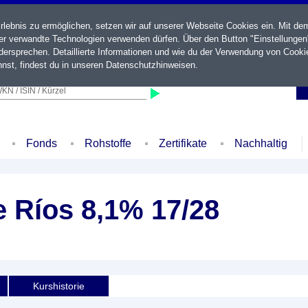
ebnis zu ermöglichen, setzen wir auf unserer Webseite Cookies ein. Mit de
der verwandte Technologien verwenden dürfen. Über den Button "Einstellungen
ersprechen. Detaillierte Informationen und wie du der Verwendung von Cooki
nst, findest du in unseren
Datenschutzhinweisen
.
KN / ISIN / Kürzel
Fonds
Rohstoffe
Zertifikate
Nachhaltig
e Ríos 8,1% 17/28
Kurshistorie