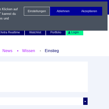
m Klicken auf
Einstellungen
Ablehnen
Akzeptieren
" kannst du
es und
Newsletter
Kontakt
English
Xetra Realtime
Watchlist
Portfolio
Login
News
Wissen
Einstieg
►