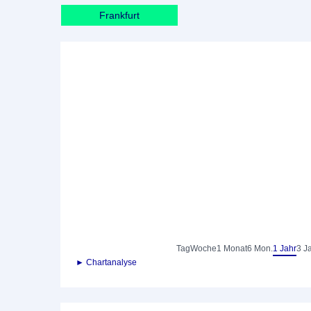
Frankfurt
Tag
Woche
1 Monat
6 Mon.
1 Jahr
3 J
► Chartanalyse