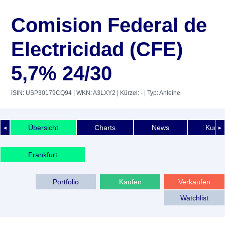
Comision Federal de
Electricidad (CFE)
5,7% 24/30
ISIN: USP30179CQ94
| WKN: A3LXY2
| Kürzel: -
| Typ: Anleihe
Übersicht
Charts
News
Kurshi
◄
►
Frankfurt
Portfolio
Kaufen
Verkaufen
Watchlist