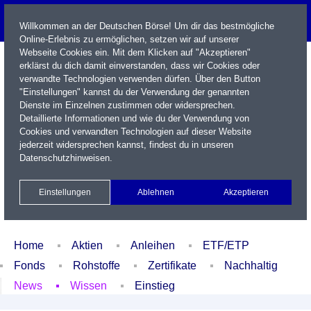
Willkommen an der Deutschen Börse! Um dir das bestmögliche
Online-Erlebnis zu ermöglichen, setzen wir auf unserer
Webseite Cookies ein. Mit dem Klicken auf "Akzeptieren"
erklärst du dich damit einverstanden, dass wir Cookies oder
verwandte Technologien verwenden dürfen. Über den Button
"Einstellungen" kannst du der Verwendung der genannten
Dienste im Einzelnen zustimmen oder widersprechen.
Detaillierte Informationen und wie du der Verwendung von
Cookies und verwandten Technologien auf dieser Website
Name / WKN / ISIN / Kürzel
jederzeit widersprechen kannst, findest du in unseren
Datenschutzhinweisen
.
Newsletter
Kontakt
English
Einstellungen
Ablehnen
Akzeptieren
Xetra Realtime
Watchlist
Portfolio
Login
Home
Aktien
Anleihen
ETF/ETP
Fonds
Rohstoffe
Zertifikate
Nachhaltig
News
Wissen
Einstieg