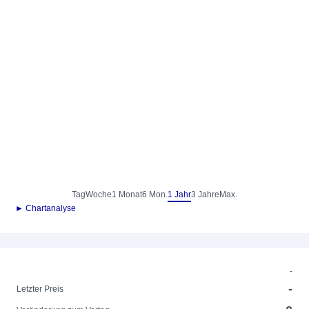
Tag
Woche
1 Monat
6 Mon.
1 Jahr
3 Jahre
Max.
► Chartanalyse
-
-
Letzter Preis