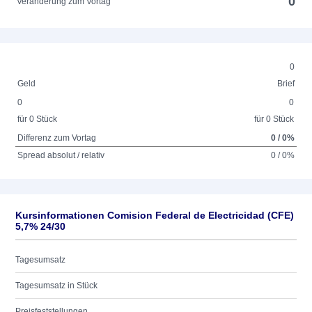
0
Veränderung zum Vortag
0
Geld
Brief
0
0
für 0 Stück
für 0 Stück
Differenz zum Vortag
0 / 0%
Spread absolut / relativ
0 / 0%
Kursinformationen Comision Federal de Electricidad (CFE)
5,7% 24/30
Tagesumsatz
Tagesumsatz in Stück
Preisfeststellungen