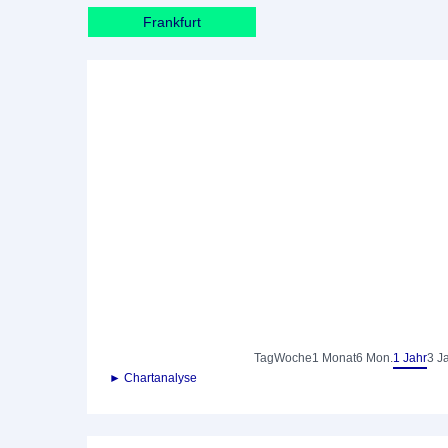
Frankfurt
Tag
Woche
1 Monat
6 Mon.
1 Jahr
3 J
► Chartanalyse