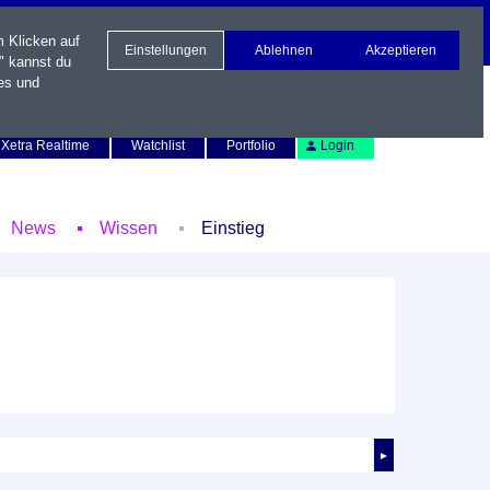
m Klicken auf
Einstellungen
Ablehnen
Akzeptieren
" kannst du
es und
Newsletter
Kontakt
English
Xetra Realtime
Watchlist
Portfolio
Login
News
Wissen
Einstieg
►