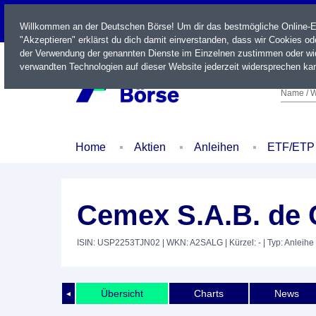
LIVE
Willkommen an der Deutschen Börse! Um dir das bestmögliche Online-Erl
"Akzeptieren" erklärst du dich damit einverstanden, dass wir Cookies o
der Verwendung der genannten Dienste im Einzelnen zustimmen oder wid
verwandten Technologien auf dieser Website jederzeit widersprechen kan
Name / W
Home
Aktien
Anleihen
ETF/ETP
Cemex S.A.B. de C
ISIN: USP2253TJN02
| WKN: A2SALG
| Kürzel: -
| Typ: Anleihe
Übersicht
Charts
News
◄