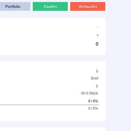
Portfolio
Kaufen
Verkaufen
-
-
0
0
Brief
0
für 0 Stück
0 / 0%
0 / 0%