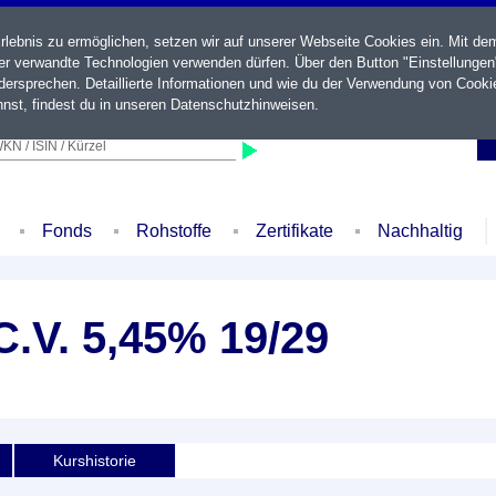
ebnis zu ermöglichen, setzen wir auf unserer Webseite Cookies ein. Mit de
der verwandte Technologien verwenden dürfen. Über den Button "Einstellungen
ersprechen. Detaillierte Informationen und wie du der Verwendung von Cooki
nst, findest du in unseren
Datenschutzhinweisen
.
KN / ISIN / Kürzel
Fonds
Rohstoffe
Zertifikate
Nachhaltig
.V. 5,45% 19/29
Kurshistorie