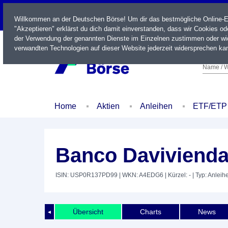
LIVE
Willkommen an der Deutschen Börse! Um dir das bestmögliche Online-Erl
"Akzeptieren" erklärst du dich damit einverstanden, dass wir Cookies o
der Verwendung der genannten Dienste im Einzelnen zustimmen oder wid
verwandten Technologien auf dieser Website jederzeit widersprechen kan
Name / W
Home
Aktien
Anleihen
ETF/ETP
Banco Davivienda
ISIN: USP0R137PD99
| WKN: A4EDG6
| Kürzel: -
| Typ: Anleih
Übersicht
Charts
News
◄