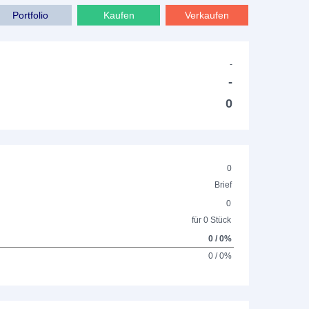
Portfolio
Kaufen
Verkaufen
-
-
0
0
Brief
0
für 0 Stück
0 / 0%
0 / 0%