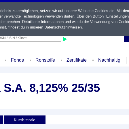
ebnis zu ermöglichen, setzen wir auf unserer Webseite Cookies ein. Mit de
der verwandte Technologien verwenden dürfen. Über den Button "Einstellungen
ersprechen. Detaillierte Informationen und wie du der Verwendung von Cooki
nst, findest du in unseren
Datenschutzhinweisen
.
KN / ISIN / Kürzel
Fonds
Rohstoffe
Zertifikate
Nachhaltig
 S.A. 8,125% 25/35
e
Kurshistorie